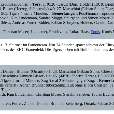
 Espinoza/Kohler. –
Tore:
1. (0:26) Casutt (Diaz, Holden) 1:0. 9. Björn
 Blaser (Herzog, Schneuwly) 4:0. 27. Martschini (Fabian Sutter, Diaz)
 SCL Tigers 4-mal 2 Minuten. –
Bemerkungen:
PostFinance-Topskore
ovic, Kim Lindemann, Sandro Moggi, Spurgeon und Simon Moser (alle 
 Chiesa, Andreas Furrer; Zubler; Fabian Schnyder, Holden, Casutt; Dami
di; Christian Moser; Jacquemet, Froidevaux, Lukas Haas;
Ennis
, Kurtis
s 13. Stürmer im Fanionteam. Nur 24 Stunden später schiesst der Elit
ielers des EHC Frauenfeld. Die Tigers stehen mit Null Punkten aus d
. Damien Brunner (Omark) 0:1. 23. Martschini (Fabian Sutter, Chiesa)
/Ausschluss Yannick Blaser) 1:4. 45. (44:20) Fabrice Herzog 1:5. 45:0
 Tigers 2-mal 2 Minuten, Zug 5-mal 2 Minuten gegen Zug. –
Bemerk
verletzt), Adrian Brunner (überzählig), Zug ohne Björn Christen, Fab
 Tigers.
ardi; Kim Lindemann, Christian Moser; Sterchi, Pelletier, Tobias Buch
ndreas Furrer; Zubler; Damien Brunner, Zetterberg, Omark; Fabian Schn