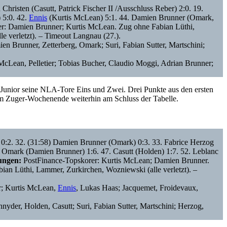
 Christen (Casutt, Patrick Fischer II /Ausschluss Reber) 2:0. 19.
 5:0. 42.
Ennis
(Kurtis McLean) 5:1. 44. Damien Brunner (Omark,
r: Damien Brunner; Kurtis McLean. Zug ohne Fabian Lüthi,
verletzt). – Timeout Langnau (27.).
en Brunner, Zetterberg, Omark; Suri, Fabian Sutter, Martschini;
 McLean, Pelletier; Tobias Bucher, Claudio Moggi, Adrian Brunner;
e-Junior seine NLA-Tore Eins und Zwei. Drei Punkte aus den ersten
em Zuger-Wochenende weiterhin am Schluss der Tabelle.
 0:2. 32. (31:58) Damien Brunner (Omark) 0:3. 33. Fabrice Herzog
0 Omark (Damien Brunner) 1:6. 47. Casutt (Holden) 1:7. 52. Leblanc
ungen:
PostFinance-Topskorer: Kurtis McLean; Damien Brunner.
ian Lüthi, Lammer, Zurkirchen, Wozniewski (alle verletzt). –
er; Kurtis McLean,
Ennis
, Lukas Haas; Jacquemet, Froidevaux,
yder, Holden, Casutt; Suri, Fabian Sutter, Martschini; Herzog,