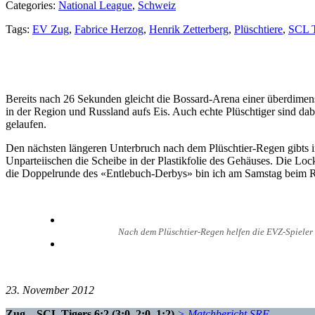
Categories:
National League
,
Schweiz
Tags:
EV Zug
,
Fabrice Herzog
,
Henrik Zetterberg
,
Plüschtiere
,
SCL T
Bereits nach 26 Sekunden gleicht die Bossard-Arena einer überdimensio
in der Region und Russland aufs Eis. Auch echte Plüschtiger sind dabe
gelaufen.
Den nächsten längeren Unterbruch nach dem Plüschtier-Regen gibts i
Unparteiischen die Scheibe in der Plastikfolie des Gehäuses. Die Lo
die Doppelrunde des «Entlebuch-Derbys» bin ich am Samstag beim Rü
Nach dem Plüschtier-Regen helfen die EVZ-Spieler 
23. November 2012
Zug – SCL Tigers 6:2 (3:0, 2:0, 1:2)
> Matchbericht SRF