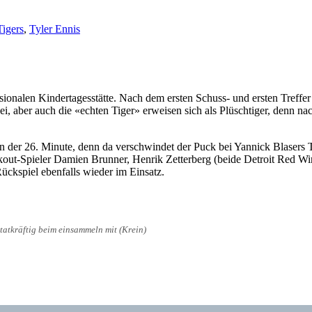
igers
,
Tyler Ennis
nalen Kindertagesstätte. Nach dem ersten Schuss- und ersten Treffer du
i, aber auch die «echten Tiger» erweisen sich als Plüschtiger, denn nac
n der 26. Minute, denn da verschwindet der Puck bei Yannick Blasers 
ckout-Spieler Damien Brunner, Henrik Zetterberg (beide Detroit Red W
ckspiel ebenfalls wieder im Einsatz.
tatkräftig beim einsammeln mit (Krein)