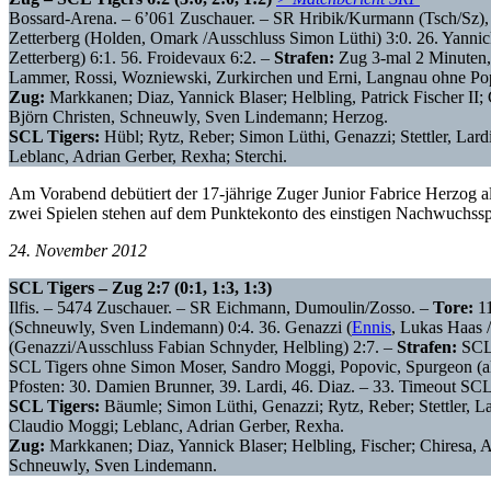
Bossard-Arena. – 6’061 Zuschauer. – SR Hribik/Kurmann (Tsch/Sz),
Zetterberg (Holden, Omark /Ausschluss Simon Lüthi) 3:0. 26. Yannick
Zetterberg) 6:1. 56. Froidevaux 6:2. –
Strafen:
Zug 3-mal 2 Minuten,
Lammer, Rossi, Wozniewski, Zurkirchen und Erni, Langnau ohne Pop
Zug:
Markkanen; Diaz, Yannick Blaser; Helbling, Patrick Fischer II;
Björn Christen, Schneuwly, Sven Lindemann; Herzog.
SCL Tigers:
Hübl; Rytz, Reber; Simon Lüthi, Genazzi; Stettler, Lar
Leblanc, Adrian Gerber, Rexha; Sterchi.
Am Vorabend debütiert der 17-jährige Zuger Junior Fabrice Herzog al
zwei Spielen stehen auf dem Punktekonto des einstigen Nachwuchssp
24. November 2012
SCL Tigers – Zug 2:7 (0:1, 1:3, 1:3)
Ilfis. – 5474 Zuschauer. – SR Eichmann, Dumoulin/Zosso. –
Tore:
11
(Schneuwly, Sven Lindemann) 0:4. 36. Genazzi (
Ennis
, Lukas Haas 
(Genazzi/Ausschluss Fabian Schnyder, Helbling) 2:7. –
Strafen:
SCL
SCL Tigers ohne Simon Moser, Sandro Moggi, Popovic, Spurgeon (alle 
Pfosten: 30. Damien Brunner, 39. Lardi, 46. Diaz. – 33. Timeout SCL
SCL Tigers:
Bäumle; Simon Lüthi, Genazzi; Rytz, Reber; Stettler, L
Claudio Moggi; Leblanc, Adrian Gerber, Rexha.
Zug:
Markkanen; Diaz, Yannick Blaser; Helbling, Fischer; Chiresa, A
Schneuwly, Sven Lindemann.