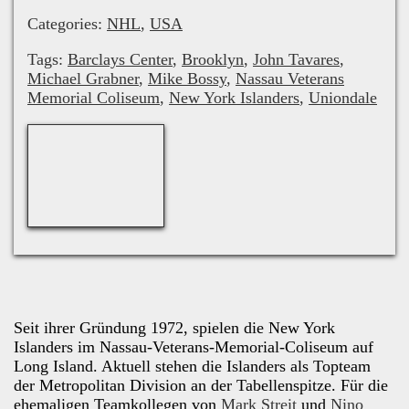
Categories:
NHL
,
USA
Tags:
Barclays Center
,
Brooklyn
,
John Tavares
,
Michael Grabner
,
Mike Bossy
,
Nassau Veterans
Memorial Coliseum
,
New York Islanders
,
Uniondale
Seit ihrer Gründung 1972, spielen die New York
Islanders im Nassau-Veterans-Memorial-Coliseum auf
Long Island. Aktuell stehen die Islanders als Topteam
der Metropolitan Division an der Tabellenspitze. Für die
ehemaligen Teamkollegen von
Mark Streit
und
Nino