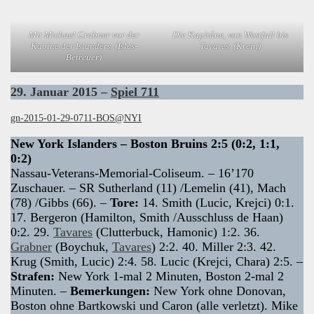
Mit Michael Grabner vor der
Die Kapitäne, von Westfall bis
Kabine der Islanders. (Isles-
Tavares. (Krein)
Betreuer)
29. Januar 2015 –
Spiel 711
gn-2015-01-29-0711-BOS@NYI
New York Islanders – Boston Bruins 2:5 (0:2, 1:1,
0:2)
Nassau-Veterans-Memorial-Coliseum. – 16’170
Zuschauer. – SR Sutherland (11) /Lemelin (41), Mach
(78) /Gibbs (66). –
Tore:
14. Smith (Lucic, Krejci) 0:1.
17. Bergeron (Hamilton, Smith /Ausschluss de Haan)
0:2. 29.
Tavares
(Clutterbuck, Hamonic) 1:2. 36.
Grabner
(Boychuk,
Tavares
) 2:2. 40. Miller 2:3. 42.
Krug (Smith, Lucic) 2:4. 58. Lucic (Krejci, Chara) 2:5. –
Strafen:
New York 1-mal 2 Minuten, Boston 2-mal 2
Minuten. –
Bemerkungen:
New York ohne Donovan,
Boston ohne Bartkowski und Caron (alle verletzt). Mike