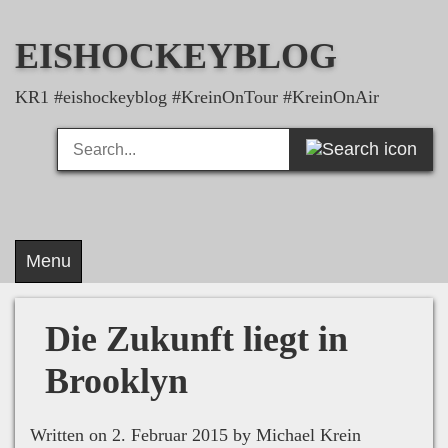
Skip
to
EISHOCKEYBLOG
content
KR1 #eishockeyblog #KreinOnTour #KreinOnAir
Search
Search
for:
Menu
Die Zukunft liegt in
Brooklyn
Written on 2. Februar 2015 by Michael Krein