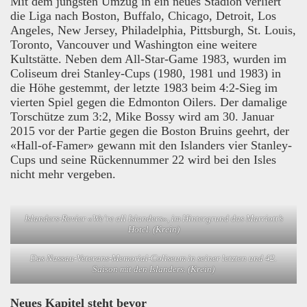
Mit dem jüngsten Umzug in ein neues Stadion verliert
die Liga nach Boston, Buffalo, Chicago, Detroit, Los
Angeles, New Jersey, Philadelphia, Pittsburgh, St. Louis,
Toronto, Vancouver und Washington eine weitere
Kultstätte. Neben dem All-Star-Game 1983, wurden im
Coliseum drei Stanley-Cups (1980, 1981 und 1983) in
die Höhe gestemmt, der letzte 1983 beim 4:2-Sieg im
vierten Spiel gegen die Edmonton Oilers. Der damalige
Torschütze zum 3:2, Mike Bossy wird am 30. Januar
2015 vor der Partie gegen die Boston Bruins geehrt, der
«Hall-of-Famer» gewann mit den Islanders vier Stanley-
Cups und seine Rückennummer 22 wird bei den Isles
nicht mehr vergeben.
Islanders-Revier «We’re all Islanders», im Hintergrund das Marriott’s
Hotel. (Krein)
Das Nassau-Veterans-Memorial-Coliseum in seiner letzten und 42.
Saison mit den Islanders. (Krein)
Neues Kapitel steht bevor