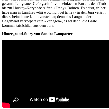
gesamte Langnauer Gefolgschaft, vom einfachen Fan aus dem Trub
bis zur Hockey-Koryphäe Alfred «Fredy» Bohren. Es heisst, früher
habe man in Langnau «diä wott nid guet ta hey» in den Jura verjagt,
dies scheint heute kaum vorstellbar, denn das Langnau der
Gegenwart verkörpert kein «Verjagen», es sei denn, die Gäste
kommen tatsächlich aus dem Jura.
Hintergrund-Story von Sandro Lamparter