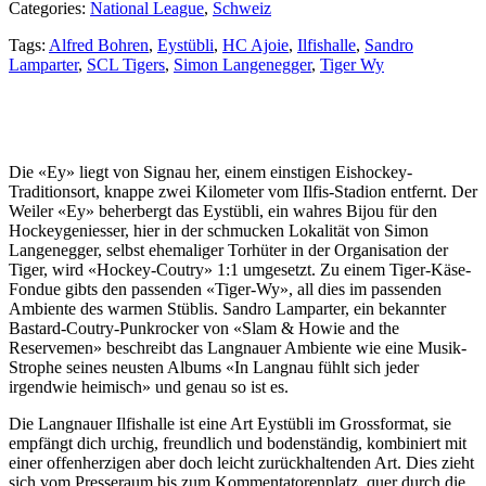
Categories:
National League
,
Schweiz
Tags:
Alfred Bohren
,
Eystübli
,
HC Ajoie
,
Ilfishalle
,
Sandro
Lamparter
,
SCL Tigers
,
Simon Langenegger
,
Tiger Wy
Die «Ey» liegt von Signau her, einem einstigen Eishockey-
Traditionsort, knappe zwei Kilometer vom Ilfis-Stadion entfernt. Der
Weiler «Ey» beherbergt das Eystübli, ein wahres Bijou für den
Hockeygeniesser, hier in der schmucken Lokalität von Simon
Langenegger, selbst ehemaliger Torhüter in der Organisation der
Tiger, wird «Hockey-Coutry» 1:1 umgesetzt. Zu einem Tiger-Käse-
Fondue gibts den passenden «Tiger-Wy», all dies im passenden
Ambiente des warmen Stüblis. Sandro Lamparter, ein bekannter
Bastard-Coutry-Punkrocker von «Slam & Howie and the
Reservemen» beschreibt das Langnauer Ambiente wie eine Musik-
Strophe seines neusten Albums «In Langnau fühlt sich jeder
irgendwie heimisch» und genau so ist es.
Die Langnauer Ilfishalle ist eine Art Eystübli im Grossformat, sie
empfängt dich urchig, freundlich und bodenständig, kombiniert mit
einer offenherzigen aber doch leicht zurückhaltenden Art. Dies zieht
sich vom Presseraum bis zum Kommentatorenplatz, quer durch die