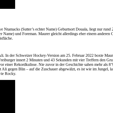
Dave Ntamacks (Sutter’s echter Name) Geburtsort Douala, liegt nur run
er Name) und Foreman. Maurer gleicht allerdings eher einem anderen G
sfläche.
i. In der Schweizer Hockey-Version am 25. Februar 2022 boxte Maure
Freiburger innert 2 Minuten und 43 Sekunden mit vier Treffern den Gru
r einer Rekordkulisse. Nie zuvor in der Geschichte sahen mehr als 8’
i gegen Blin – auf die Zuschauer abgewälzt, es ist wie im Jungel, lau
wie Rocky.