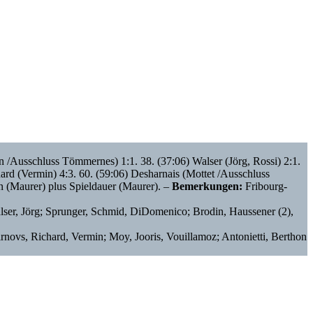
n /Ausschluss Tömmernes) 1:1. 38. (37:06) Walser (Jörg, Rossi) 2:1.
chard (Vermin) 4:3. 60. (59:06) Desharnais (Mottet /Ausschluss
en (Maurer) plus Spieldauer (Maurer). –
Bemerkungen:
Fribourg-
alser, Jörg; Sprunger, Schmid, DiDomenico; Brodin, Haussener (2),
novs, Richard, Vermin; Moy, Jooris, Vouillamoz; Antonietti, Berthon