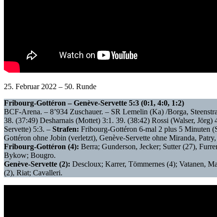
25. Februar 2022 – 50. Runde
Fribourg-Gottéron – Genève-Servette 5:3 (0:1, 4:0, 1:2)
BCF-Arena. – 8’934 Zuschauer. – SR Lemelin (Ka) /Borga, Steenst
38. (37:49) Desharnais (Mottet) 3:1. 39. (38:42) Rossi (Walser, Jörg)
Servette) 5:3. –
Strafen:
Fribourg-Gottéron 6-mal 2 plus 5 Minuten (S
Gottéron ohne Jobin (verletzt), Genève-Servette ohne Miranda, Patry, T
Fribourg-Gottéron (4):
Berra; Gunderson, Jecker; Sutter (27), Furr
Bykow; Bougro.
Genève-Servette (2):
Descloux; Karrer, Tömmernes (4); Vatanen, Mau
(2), Riat; Cavalleri.