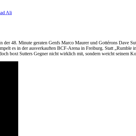
d Ali
t. In der 48. Minute geraten Genfs Marco Maurer und Gottérons Dave 
pelt es in der ausverkauften BCF-Arena in Freiburg. Statt „Rumble
doch boxt Sutters Gegner nicht wirklich mit, sondern weicht seinem Kon