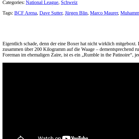
Categories:
National League
,
Schweiz
Tags:
BCF Arena
,
Dave Sutter
,
Jürgen Blin
,
Marco Maurer
,
Muhamma
Eigentlich schade, denn der eine Boxer hat nicht wirklich mitgebox
zusammen über 200 Kilogramm auf die Waage – dementsprechend rum
Foreman im ehemaligen Zaire, ist es ein „Rumble in the Patinoire“, je