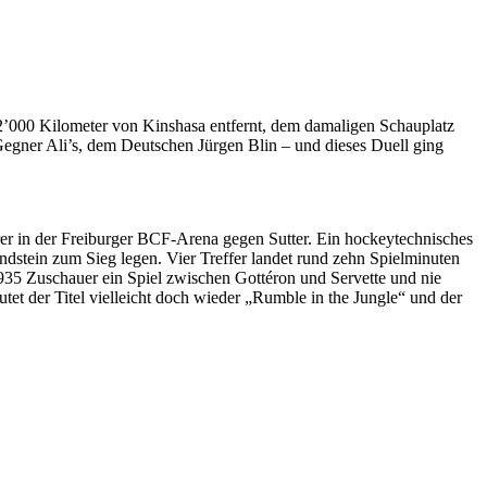
d 2’000 Kilometer von Kinshasa entfernt, dem damaligen Schauplatz
egner Ali’s, dem Deutschen Jürgen Blin – und dieses Duell ging
r in der Freiburger BCF-Arena gegen Sutter. Ein hockeytechnisches
ndstein zum Sieg legen. Vier Treffer landet rund zehn Spielminuten
935 Zuschauer ein Spiel zwischen Gottéron und Servette und nie
tet der Titel vielleicht doch wieder „Rumble in the Jungle“ und der