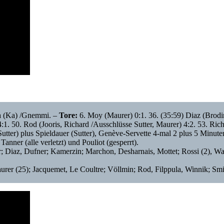
ra (Ka) /Gnemmi. –
Tore:
6. Moy (Maurer) 0:1. 36. (35:59) Diaz (Brodi
 4:1. 50. Rod (Jooris, Richard /Ausschlüsse Sutter, Maurer) 4:2. 53. Ri
utter) plus Spieldauer (Sutter), Genève-Servette 4-mal 2 plus 5 Minut
anner (alle verletzt) und Pouliot (gesperrt).
er; Diaz, Dufner; Kamerzin; Marchon, Desharnais, Mottet; Rossi (2), W
rer (25); Jacquemet, Le Coultre; Völlmin; Rod, Filppula, Winnik; Smir