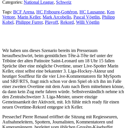
Categories:
National League
,
Schweiz
Tags:
BCF Arena
,
HC Fribourg-Gottéron
,
HC Lausanne
,
Ken
Vettore
,
Marin Keller
,
Mark Arcobello
,
Pascal Vögtlin
,
Philipp
Kobel
,
Philippe Furrer
,
Playoff
,
Rekord
,
Willi Vögtlin
Wir haben uns dieses Szenario bereits im Presseraum
heraufbeschwört, beim gemütlichen Tête-à-Tête tief unter der
Tribüne der alten Patinoire Saint-Leonard um 18 Uhr 15 fallen
Sprüche über eine mögliche Overtime, unser Live-Spotter Marin
Keller, einst selbst eine bekannter 3. Liga-Hockey-Akteur und
heutiger Souffleur für die vier Live-Kommentatoren für MySports
und SRF/RTS, fragt mich schon vor dem Spiel ob ich ihn im Falle
einer zweiten Overtime mit dem Auto nach Bern mitnehmen könne,
da dann kein Zug mehr fahren würde. Selbstverständlich nehme ich
den Zentralschweizer 3. Liga-Meister, unsere einzige
Gemeinsamkeit der Aktivzeit, mit. Ich fühle mich ready für einen
neuen Overtime-Rekord entgegne ich Keller.
Pressechef Pierre Renaud eröffnet die Sitzung mit Regiesseuren,
Aufnahmeleitern, Spottern, Journalisten, Kommentatoren und
Kameramännern, begleitet vom üblichen Gruyère-Käsebuffet