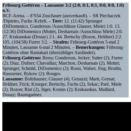
Fribourg-Gottéron – Lausanne 3:2 (2:0, 0:1, 0:1, 0:0, 0:0, 1:0)
n.V.
BCF-Arena. – 8’934 Zuschauer (ausverkauft). – SR Piechaczek
/Dipietro, Fuchs /Kehrli. –
Tore:
12. (11:42) Sprunger
(DiDomenico, Gunderson /Ausschlüsse Glauser, Miele) 1:0. 13.
(12:36) DiDomenico (Mottet, Desharnais /Ausschluss Miele) 2:0.
27. Krakauskas (Douay) 2:1. 44. Bertschy (Bozon, Heldner) 2:2.
105. (104:58) Furrer 3:2. –
Strafen:
Fribourg-Gottéron 5-mal 2
Minuten, Lausanne 6-mal 2 Minuten. –
Bemerkungen:
Fribourg-
Gottéron ohne Rantakari (überzähliger Ausländer).
Fribourg-Gottéron:
Berra; Gunderson, Jecker; Sutter (2), Furrer
(2); Diaz, Dufner; Chavaillaz; Marchon, Desharnais (2), Mottet;
Sprunger, Schmid, DiDomenico (2); Rossi, Walser, Jörg; Brodin,
Haussener, Bykow (2); Bougro.
Lausanne:
Boltshauser; Glauser (4), Genazzi; Marti, Gernat;
Heldner, Frick; Krueger; Bertschy, Fuchs (2), Sekac; Paré, Miele
(2), Bozon; Riat (2), Jäger, Kenins (2); Krakauskas, Maillard,
Douay; Baumgartner.