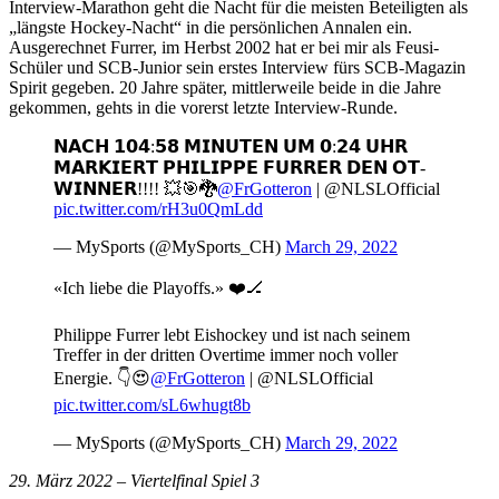
Interview-Marathon geht die Nacht für die meisten Beteiligten als
„längste Hockey-Nacht“ in die persönlichen Annalen ein.
Ausgerechnet Furrer, im Herbst 2002 hat er bei mir als Feusi-
Schüler und SCB-Junior sein erstes Interview fürs SCB-Magazin
Spirit gegeben. 20 Jahre später, mittlerweile beide in die Jahre
gekommen, gehts in die vorerst letzte Interview-Runde.
𝗡𝗔𝗖𝗛 𝟭𝟬𝟰:𝟱𝟴 𝗠𝗜𝗡𝗨𝗧𝗘𝗡 𝗨𝗠 𝟬:𝟮𝟰 𝗨𝗛𝗥
𝗠𝗔𝗥𝗞𝗜𝗘𝗥𝗧 𝗣𝗛𝗜𝗟𝗜𝗣𝗣𝗘 𝗙𝗨𝗥𝗥𝗘𝗥 𝗗𝗘𝗡 𝗢𝗧-
𝗪𝗜𝗡𝗡𝗘𝗥!!!! 💥🎯🐉
@FrGotteron
| @NLSLOfficial
pic.twitter.com/rH3u0QmLdd
— MySports (@MySports_CH)
March 29, 2022
«Ich liebe die Playoffs.» ❤️🏒
Philippe Furrer lebt Eishockey und ist nach seinem
Treffer in der dritten Overtime immer noch voller
Energie. 👇😍
@FrGotteron
| @NLSLOfficial
pic.twitter.com/sL6whugt8b
— MySports (@MySports_CH)
March 29, 2022
29. März 2022 – Viertelfinal Spiel 3