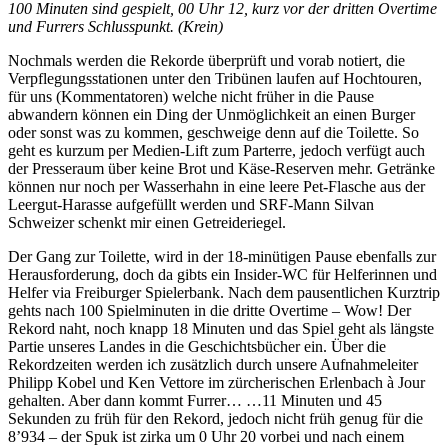
100 Minuten sind gespielt, 00 Uhr 12, kurz vor der dritten Overtime
und Furrers Schlusspunkt. (Krein)
Nochmals werden die Rekorde überprüft und vorab notiert, die
Verpflegungsstationen unter den Tribünen laufen auf Hochtouren,
für uns (Kommentatoren) welche nicht früher in die Pause
abwandern können ein Ding der Unmöglichkeit an einen Burger
oder sonst was zu kommen, geschweige denn auf die Toilette. So
geht es kurzum per Medien-Lift zum Parterre, jedoch verfügt auch
der Presseraum über keine Brot und Käse-Reserven mehr. Getränke
können nur noch per Wasserhahn in eine leere Pet-Flasche aus der
Leergut-Harasse aufgefüllt werden und SRF-Mann Silvan
Schweizer schenkt mir einen Getreideriegel.
Der Gang zur Toilette, wird in der 18-minütigen Pause ebenfalls zur
Herausforderung, doch da gibts ein Insider-WC für Helferinnen und
Helfer via Freiburger Spielerbank. Nach dem pausentlichen Kurztrip
gehts nach 100 Spielminuten in die dritte Overtime – Wow! Der
Rekord naht, noch knapp 18 Minuten und das Spiel geht als längste
Partie unseres Landes in die Geschichtsbücher ein. Über die
Rekordzeiten werden ich zusätzlich durch unsere Aufnahmeleiter
Philipp Kobel und Ken Vettore im zürcherischen Erlenbach à Jour
gehalten. Aber dann kommt Furrer… …11 Minuten und 45
Sekunden zu früh für den Rekord, jedoch nicht früh genug für die
8’934 – der Spuk ist zirka um 0 Uhr 20 vorbei und nach einem