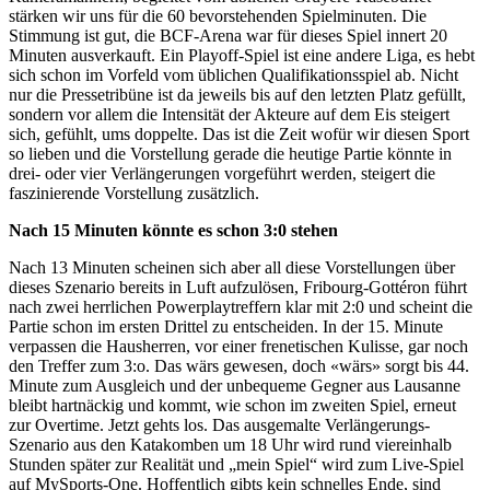
stärken wir uns für die 60 bevorstehenden Spielminuten. Die
Stimmung ist gut, die BCF-Arena war für dieses Spiel innert 20
Minuten ausverkauft. Ein Playoff-Spiel ist eine andere Liga, es hebt
sich schon im Vorfeld vom üblichen Qualifikationsspiel ab. Nicht
nur die Pressetribüne ist da jeweils bis auf den letzten Platz gefüllt,
sondern vor allem die Intensität der Akteure auf dem Eis steigert
sich, gefühlt, ums doppelte. Das ist die Zeit wofür wir diesen Sport
so lieben und die Vorstellung gerade die heutige Partie könnte in
drei- oder vier Verlängerungen vorgeführt werden, steigert die
faszinierende Vorstellung zusätzlich.
Nach 15 Minuten könnte es schon 3:0 stehen
Nach 13 Minuten scheinen sich aber all diese Vorstellungen über
dieses Szenario bereits in Luft aufzulösen, Fribourg-Gottéron führt
nach zwei herrlichen Powerplaytreffern klar mit 2:0 und scheint die
Partie schon im ersten Drittel zu entscheiden. In der 15. Minute
verpassen die Hausherren, vor einer frenetischen Kulisse, gar noch
den Treffer zum 3:o. Das wärs gewesen, doch «wärs» sorgt bis 44.
Minute zum Ausgleich und der unbequeme Gegner aus Lausanne
bleibt hartnäckig und kommt, wie schon im zweiten Spiel, erneut
zur Overtime. Jetzt gehts los. Das ausgemalte Verlängerungs-
Szenario aus den Katakomben um 18 Uhr wird rund viereinhalb
Stunden später zur Realität und „mein Spiel“ wird zum Live-Spiel
auf MySports-One. Hoffentlich gibts kein schnelles Ende, sind