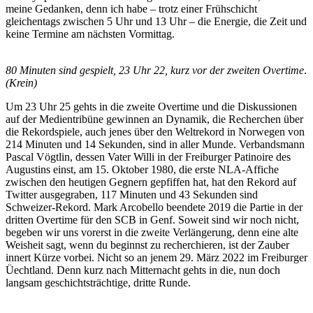
meine Gedanken, denn ich habe – trotz einer Frühschicht
gleichentags zwischen 5 Uhr und 13 Uhr – die Energie, die Zeit und
keine Termine am nächsten Vormittag.
80 Minuten sind gespielt, 23 Uhr 22, kurz vor der zweiten Overtime
.
(Krein)
Um 23 Uhr 25 gehts in die zweite Overtime und die Diskussionen
auf der Medientribüne gewinnen an Dynamik, die Recherchen über
die Rekordspiele, auch jenes über den Weltrekord in Norwegen von
214 Minuten und 14 Sekunden, sind in aller Munde. Verbandsmann
Pascal Vögtlin, dessen Vater Willi in der Freiburger Patinoire des
Augustins einst, am 15. Oktober 1980, die erste NLA-Affiche
zwischen den heutigen Gegnern gepfiffen hat, hat den Rekord auf
Twitter ausgegraben, 117 Minuten und 43 Sekunden sind
Schweizer-Rekord. Mark Arcobello beendete 2019 die Partie in der
dritten Overtime für den SCB in Genf. Soweit sind wir noch nicht,
begeben wir uns vorerst in die zweite Verlängerung, denn eine alte
Weisheit sagt, wenn du beginnst zu recherchieren, ist der Zauber
innert Kürze vorbei. Nicht so an jenem 29. März 2022 im Freiburger
Üechtland. Denn kurz nach Mitternacht gehts in die, nun doch
langsam geschichtsträchtige, dritte Runde.