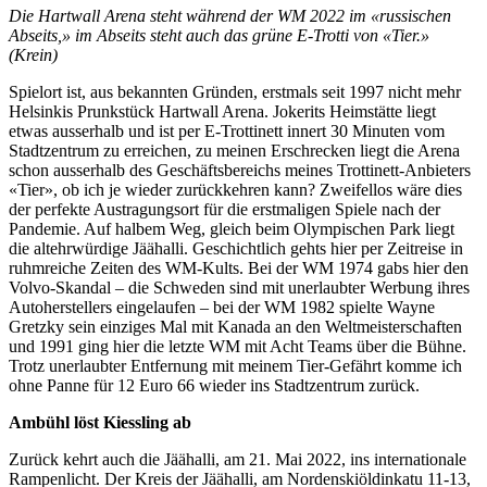
Die Hartwall Arena steht während der WM 2022 im «russischen
Abseits,» im Abseits steht auch das grüne E-Trotti von «Tier.»
(Krein)
Spielort ist, aus bekannten Gründen, erstmals seit 1997 nicht mehr
Helsinkis Prunkstück Hartwall Arena. Jokerits Heimstätte liegt
etwas ausserhalb und ist per E-Trottinett innert 30 Minuten vom
Stadtzentrum zu erreichen, zu meinen Erschrecken liegt die Arena
schon ausserhalb des Geschäftsbereichs meines Trottinett-Anbieters
«Tier», ob ich je wieder zurückkehren kann? Zweifellos wäre dies
der perfekte Austragungsort für die erstmaligen Spiele nach der
Pandemie. Auf halbem Weg, gleich beim Olympischen Park liegt
die altehrwürdige Jäähalli. Geschichtlich gehts hier per Zeitreise in
ruhmreiche Zeiten des WM-Kults. Bei der WM 1974 gabs hier den
Volvo-Skandal – die Schweden sind mit unerlaubter Werbung ihres
Autoherstellers eingelaufen – bei der WM 1982 spielte Wayne
Gretzky sein einziges Mal mit Kanada an den Weltmeisterschaften
und 1991 ging hier die letzte WM mit Acht Teams über die Bühne.
Trotz unerlaubter Entfernung mit meinem Tier-Gefährt komme ich
ohne Panne für 12 Euro 66 wieder ins Stadtzentrum zurück.
Ambühl löst Kiessling ab
Zurück kehrt auch die Jäähalli, am 21. Mai 2022, ins internationale
Rampenlicht. Der Kreis der Jäähalli, am Nordenskiöldinkatu 11-13,