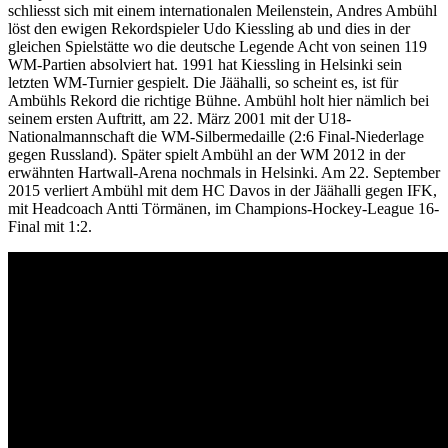
schliesst sich mit einem internationalen Meilenstein, Andres Ambühl
löst den ewigen Rekordspieler Udo Kiessling ab und dies in der
gleichen Spielstätte wo die deutsche Legende Acht von seinen 119
WM-Partien absolviert hat. 1991 hat Kiessling in Helsinki sein
letzten WM-Turnier gespielt. Die Jäähalli, so scheint es, ist für
Ambühls Rekord die richtige Bühne. Ambühl holt hier nämlich bei
seinem ersten Auftritt, am 22. März 2001 mit der U18-
Nationalmannschaft die WM-Silbermedaille (2:6 Final-Niederlage
gegen Russland). Später spielt Ambühl an der WM 2012 in der
erwähnten Hartwall-Arena nochmals in Helsinki. Am 22. September
2015 verliert Ambühl mit dem HC Davos in der Jäähalli gegen IFK,
mit Headcoach Antti Törmänen, im Champions-Hockey-League 16-
Final mit 1:2.