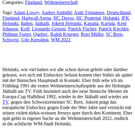
Categories:
Finnland
,
Weltmeisterschaft
Tags:
Adam Lowry
,
Andres Ambühl
,
Antti Törmänen
,
Deutschland
,
Finnland
,
Hartwall Arena
,
HC Davos
,
HC Pustertal
,
Helsinki
,
IFK
Helsinki
,
Italien
,
Jäähalli
,
Jokerit Helsinki
,
Kanada
,
Karjala
,
Kent
Johnson
,
Koff
,
Leonardo Genoni
,
Patrick Fischer
,
Patrick Kirchler
,
Philippe Furrer
,
Quebec
,
Ralph Krueger
,
Reto Müller
,
SC Bern
,
Schweiz
,
Udo Kiessling
,
WM 2022
Helsinki, wie viel haben wir alle schon davon gehört oder darüber
gelesen, wer sich mit Eishockey befasst kommt eher früher als später
mit der finnischen Hauptstadt in Kontakt. Eher früh sehe ich im
Frühling 1991 die ersten Weltmeisterschaftsspiele aus der Helsingin
Jäähalli am TV. Früh fasziniert auch der neue finnische Meister im
Europa-Cup Halbfinal 1992, wieder in der Jäähalli und wieder am
TV
, gegen den Schweizermeister SC Bern. Jokerit prägt das
europäische Eishockey gegen Ende der 90er Jahre und verzückt mit
seinen violett-türkis-weissen Jerseys quer durch den Kontinent. Eher
spät gehts in eigener Sache an die Weltmeisterschaft 2022, endlich
in die achtfache WM-Stadt Helsinki.