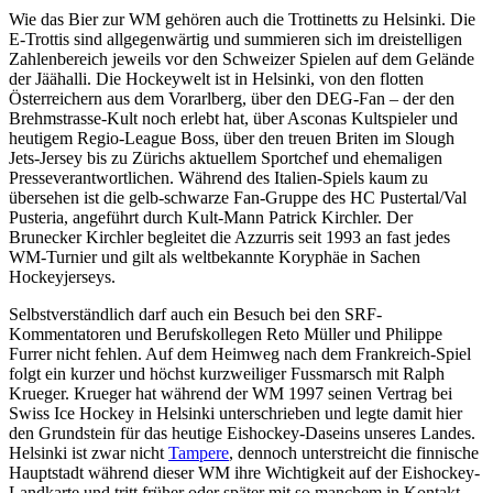
Wie das Bier zur WM gehören auch die Trottinetts zu Helsinki. Die
E-Trottis sind allgegenwärtig und summieren sich im dreistelligen
Zahlenbereich jeweils vor den Schweizer Spielen auf dem Gelände
der Jäähalli. Die Hockeywelt ist in Helsinki, von den flotten
Österreichern aus dem Vorarlberg, über den DEG-Fan – der den
Brehmstrasse-Kult noch erlebt hat, über Asconas Kultspieler und
heutigem Regio-League Boss, über den treuen Briten im Slough
Jets-Jersey bis zu Zürichs aktuellem Sportchef und ehemaligen
Presseverantwortlichen. Während des Italien-Spiels kaum zu
übersehen ist die gelb-schwarze Fan-Gruppe des HC Pustertal/Val
Pusteria, angeführt durch Kult-Mann Patrick Kirchler. Der
Brunecker Kirchler begleitet die Azzurris seit 1993 an fast jedes
WM-Turnier und gilt als weltbekannte Koryphäe in Sachen
Hockeyjerseys.
Selbstverständlich darf auch ein Besuch bei den SRF-
Kommentatoren und Berufskollegen Reto Müller und Philippe
Furrer nicht fehlen. Auf dem Heimweg nach dem Frankreich-Spiel
folgt ein kurzer und höchst kurzweiliger Fussmarsch mit Ralph
Krueger. Krueger hat während der WM 1997 seinen Vertrag bei
Swiss Ice Hockey in Helsinki unterschrieben und legte damit hier
den Grundstein für das heutige Eishockey-Daseins unseres Landes.
Helsinki ist zwar nicht
Tampere
, dennoch unterstreicht die finnische
Hauptstadt während dieser WM ihre Wichtigkeit auf der Eishockey-
Landkarte und tritt früher oder später mit so manchem in Kontakt.