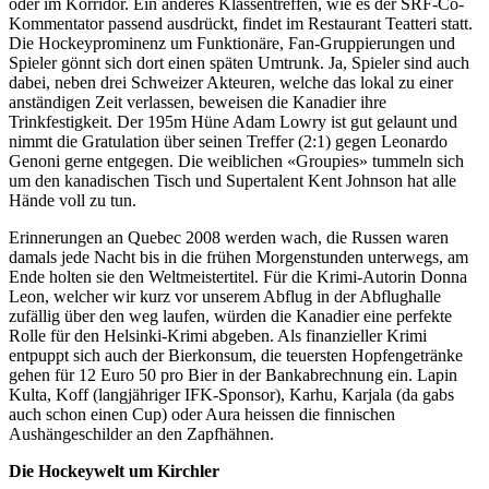
oder im Korridor. Ein anderes Klassentreffen, wie es der SRF-Co-
Kommentator passend ausdrückt, findet im Restaurant Teatteri statt.
Die Hockeyprominenz um Funktionäre, Fan-Gruppierungen und
Spieler gönnt sich dort einen späten Umtrunk. Ja, Spieler sind auch
dabei, neben drei Schweizer Akteuren, welche das lokal zu einer
anständigen Zeit verlassen, beweisen die Kanadier ihre
Trinkfestigkeit. Der 195m Hüne Adam Lowry ist gut gelaunt und
nimmt die Gratulation über seinen Treffer (2:1) gegen Leonardo
Genoni gerne entgegen. Die weiblichen «Groupies» tummeln sich
um den kanadischen Tisch und Supertalent Kent Johnson hat alle
Hände voll zu tun.
Erinnerungen an Quebec 2008 werden wach, die Russen waren
damals jede Nacht bis in die frühen Morgenstunden unterwegs, am
Ende holten sie den Weltmeistertitel. Für die Krimi-Autorin Donna
Leon, welcher wir kurz vor unserem Abflug in der Abflughalle
zufällig über den weg laufen, würden die Kanadier eine perfekte
Rolle für den Helsinki-Krimi abgeben. Als finanzieller Krimi
entpuppt sich auch der Bierkonsum, die teuersten Hopfengetränke
gehen für 12 Euro 50 pro Bier in der Bankabrechnung ein. Lapin
Kulta, Koff (langjähriger IFK-Sponsor), Karhu, Karjala (da gabs
auch schon einen Cup) oder Aura heissen die finnischen
Aushängeschilder an den Zapfhähnen.
Die Hockeywelt um Kirchler