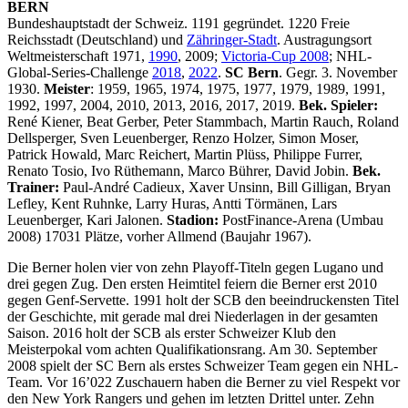
BERN
Bundeshauptstadt der Schweiz. 1191 gegründet. 1220 Freie
Reichsstadt (Deutschland) und
Zähringer-Stadt
. Austragungsort
Weltmeisterschaft 1971,
1990
, 2009;
Victoria-Cup 2008
; NHL-
Global-Series-Challenge
2018
,
2022
.
SC Bern
. Gegr. 3. November
1930.
Meister
: 1959, 1965, 1974, 1975, 1977, 1979, 1989, 1991,
1992, 1997, 2004, 2010, 2013, 2016, 2017, 2019.
Bek. Spieler:
René Kiener, Beat Gerber, Peter Stammbach, Martin Rauch, Roland
Dellsperger, Sven Leuenberger, Renzo Holzer, Simon Moser,
Patrick Howald, Marc Reichert, Martin Plüss, Philippe Furrer,
Renato Tosio, Ivo Rüthemann, Marco Bührer, David Jobin.
Bek.
Trainer:
Paul-André Cadieux, Xaver Unsinn, Bill Gilligan, Bryan
Lefley, Kent Ruhnke, Larry Huras, Antti Törmänen, Lars
Leuenberger, Kari Jalonen.
Stadion:
PostFinance-Arena (Umbau
2008) 17031 Plätze, vorher Allmend (Baujahr 1967).
Die Berner holen vier von zehn Playoff-Titeln gegen Lugano und
drei gegen Zug. Den ersten Heimtitel feiern die Berner erst 2010
gegen Genf-Servette. 1991 holt der SCB den beeindruckensten Titel
der Geschichte, mit gerade mal drei Niederlagen in der gesamten
Saison. 2016 holt der SCB als erster Schweizer Klub den
Meisterpokal vom achten Qualifikationsrang. Am 30. September
2008 spielt der SC Bern als erstes Schweizer Team gegen ein NHL-
Team. Vor 16’022 Zuschauern haben die Berner zu viel Respekt vor
den New York Rangers und gehen im letzten Drittel unter. Zehn