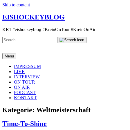
Skip to content
EISHOCKEYBLOG
KR1 #eishockeyblog #KreinOnTour #KreinOnAir
Search
Search
for:
Menu
IMPRESSUM
LIVE
INTERVIEW
ON TOUR
ON AIR
PODCAST
KONTAKT
Kategorie:
Weltmeisterschaft
Time-To-Shine