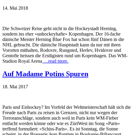
14. Mai 2018
Die Schweizer Reise geht nicht in die Hockeystadt Herning,
sondern ins eher «unhockeyhafte» Kopenhagen. Der 16-fache
dänische Meister Herning Blue Fox hat schon fünf Dänen in die
NHL gebracht. Die dänische Hauptstadt kann da nur mit ihren
Vororten mithalten, Rodovre, Rungsted, Herlev, Hvidovre und
Gentofte heissen die Erstligisten rund um Kopenhagen. Das WM-
Stadion Royal Arena
…read more.
Auf Madame Potins Spuren
18. Mai 2017
Paris und Eishockey? Im Vorfeld der Weltmeisterschaft hält sich die
Freude nach Paris zu reisen in Grenzen, nicht nur wegen der
Terroranschläge, sondern auch weil in Paris kein WM-Fieber
entfacht werden könne oder wie es ZüriWest im Song «Paris»
treffend formuliert: «Schiss-Paris». Es ist Sonntag, die Sonne
scheint, in der Brasserie Jean Baptiste in Boulogne-Billancourt
…