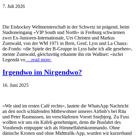
7. Juli 2026
Die Eishockey Weltmeisterschaft in der Schweiz ist prägend, beim
Stadioneingang «VIP South und North» in Freiburg schwärmen
zwei Ex-Junioren-Internationale, Urs Christen und Markus
Zumwald, von der WM 1971 in Bern, Genf, Lyss und La Chaux-
de-Fonds: «die Spiele der B-Gruppe in Lyss habe ich alle gesehen»,
meinte Zumwald, gleichzeitig erkannte ihn ein Walliser: «ischri
Legendä vo
…read more.
Irgendwo im Nirgendwo?
16. Juni 2025
«Wir sind im ersten Café rechts», lautete die WhatsApp Nachricht
an den noch schlafenden Mitbewohner unseres Airbnb’s bei Rita
und Peter Rasmussen, im verschlafenen Vorort Snejbjerg. Zu Fuss
wollten wir uns ein Käfeli genehmigen, denn die Busfahrt des
Vorabends entpuppte sich als Himmelfahrtskommando. Ohne
dänische Kronen und ohne Midttrafik-App, wurden wir kurzerhand