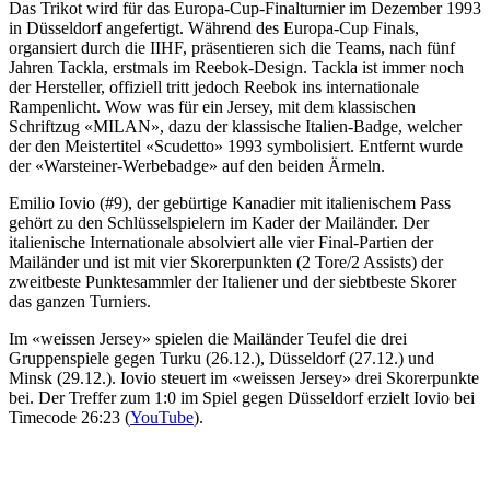
Das Trikot wird für das Europa-Cup-Finalturnier im Dezember 1993
in Düsseldorf angefertigt. Während des Europa-Cup Finals,
organsiert durch die IIHF, präsentieren sich die Teams, nach fünf
Jahren Tackla, erstmals im Reebok-Design. Tackla ist immer noch
der Hersteller, offiziell tritt jedoch Reebok ins internationale
Rampenlicht. Wow was für ein Jersey, mit dem klassischen
Schriftzug «MILAN», dazu der klassische Italien-Badge, welcher
der den Meistertitel «Scudetto» 1993 symbolisiert. Entfernt wurde
der «Warsteiner-Werbebadge» auf den beiden Ärmeln.
Emilio Iovio (#9), der gebürtige Kanadier mit italienischem Pass
gehört zu den Schlüsselspielern im Kader der Mailänder. Der
italienische Internationale absolviert alle vier Final-Partien der
Mailänder und ist mit vier Skorerpunkten (2 Tore/2 Assists) der
zweitbeste Punktesammler der Italiener und der siebtbeste Skorer
das ganzen Turniers.
Im «weissen Jersey» spielen die Mailänder Teufel die drei
Gruppenspiele gegen Turku (26.12.), Düsseldorf (27.12.) und
Minsk (29.12.). Iovio steuert im «weissen Jersey» drei Skorerpunkte
bei. Der Treffer zum 1:0 im Spiel gegen Düsseldorf erzielt Iovio bei
Timecode 26:23 (
YouTube
).