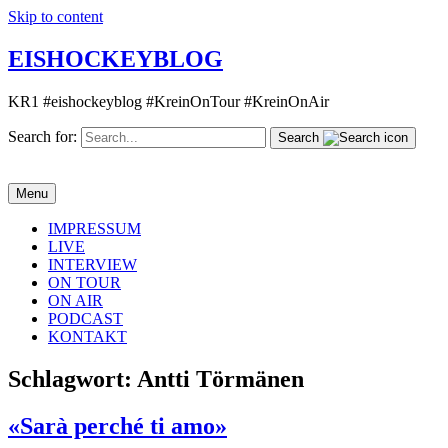
Skip to content
EISHOCKEYBLOG
KR1 #eishockeyblog #KreinOnTour #KreinOnAir
Search for:
Search
Menu
IMPRESSUM
LIVE
INTERVIEW
ON TOUR
ON AIR
PODCAST
KONTAKT
Schlagwort:
Antti Törmänen
«Sarà perché ti amo»