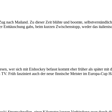
ug nach Mailand. Zu dieser Zeit blühte und boomte, selbstverständlich
ner Enttäuschung gabs, beim kurzen Zwischenstopp, weder das italie
esen, wer sich mit Eishockey befasst kommt eher früher als später mit 
am TV. Früh fasziniert auch der neue finnische Meister im Europa-Cup H
ki-Stromschnellen, einer Kilometer langen Verbindung quer durch die