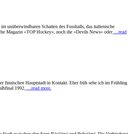
 im unüberwindbaren Schatten des Fussballs, das italienische
nische Magazin «TOP Hockey», noch die «Devils News» oder
…read
der finnischen Hauptstadt in Kontakt. Eher früh sehe ich im Frühling
albfinal 1992,
…read more.
 Stadt zwischen den Seen Näsijärvi und Pyhajärvi. Die Verbindung