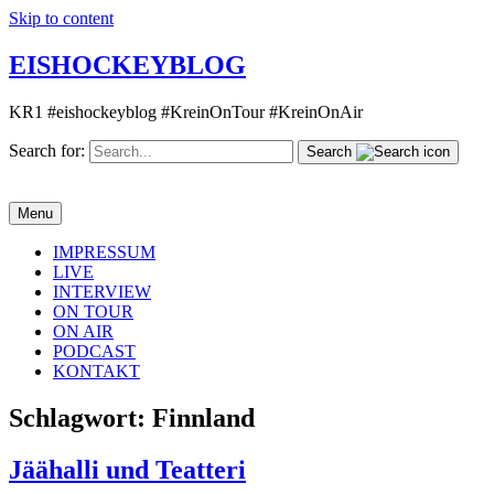
Skip to content
EISHOCKEYBLOG
KR1 #eishockeyblog #KreinOnTour #KreinOnAir
Search for:
Search
Menu
IMPRESSUM
LIVE
INTERVIEW
ON TOUR
ON AIR
PODCAST
KONTAKT
Schlagwort:
Finnland
Jäähalli und Teatteri