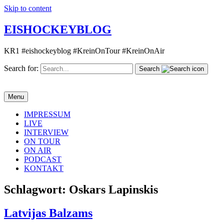
Skip to content
EISHOCKEYBLOG
KR1 #eishockeyblog #KreinOnTour #KreinOnAir
Search for:
Search
Menu
IMPRESSUM
LIVE
INTERVIEW
ON TOUR
ON AIR
PODCAST
KONTAKT
Schlagwort:
Oskars Lapinskis
Latvijas Balzams