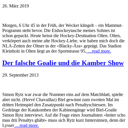
26. März 2019
Morgen, 6 Uhr 45 in der Früh, der Wecker klingelt – ein Mammut-
Programm steht bevor. Die Eishockeytasche meines Sohnes ist
schon gepackt. Heute heisst die Hockey-Destination Olten. Olten,
verkörpert auch meine alte Hockey-Liebe, wie haben mich doch die
NLA-Zeiten der Oltner in der «Blacky-Ära» geprägt. Das Stadion
Kleinholz in Olten liegt an der Sportstrasse 95,
…read more.
Der falsche Goalie und die Kamber Show
29. September 2013
Simon Rytz war zwar die Nummer eins auf dem Matchblatt, spielte
aber nicht. (Hervé Chavaillaz) Biel gewinnt zum zweiten Mal im
dritten Heimspiel den Zusatzpunkt nach Penaltyschiessen. Im
Gedränge der Katakomben der Kabinengänge wird Biel-Goalie
Simon Rytz interviewt. Auf die Frage eines Journalisten «heiter scho
mau drü Penaltys ghäbt» muss sich Rytz kurz hintersinnen, denn der
Lysser
…read more.