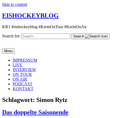
Skip to content
EISHOCKEYBLOG
KR1 #eishockeyblog #KreinOnTour #KreinOnAir
Search for:
Search
Menu
IMPRESSUM
LIVE
INTERVIEW
ON TOUR
ON AIR
PODCAST
KONTAKT
Schlagwort:
Simon Rytz
Das doppelte Saisonende