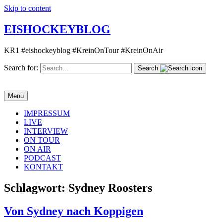
Skip to content
EISHOCKEYBLOG
KR1 #eishockeyblog #KreinOnTour #KreinOnAir
Search for:
Search
Menu
IMPRESSUM
LIVE
INTERVIEW
ON TOUR
ON AIR
PODCAST
KONTAKT
Schlagwort:
Sydney Roosters
Von Sydney nach Koppigen