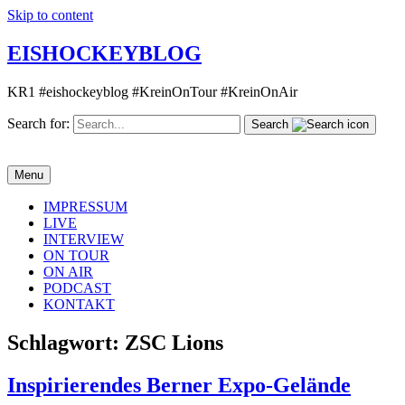
Skip to content
EISHOCKEYBLOG
KR1 #eishockeyblog #KreinOnTour #KreinOnAir
Search for:
Search
Menu
IMPRESSUM
LIVE
INTERVIEW
ON TOUR
ON AIR
PODCAST
KONTAKT
Schlagwort:
ZSC Lions
Inspirierendes Berner Expo-Gelände