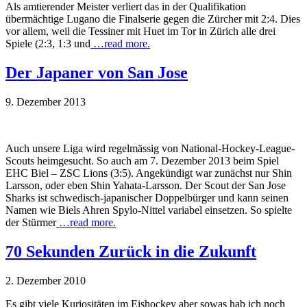
Als amtierender Meister verliert das in der Qualifikation
übermächtige Lugano die Finalserie gegen die Zürcher mit 2:4. Dies
vor allem, weil die Tessiner mit Huet im Tor in Zürich alle drei
Spiele (2:3, 1:3 und
…read more.
Der Japaner von San Jose
9. Dezember 2013
Auch unsere Liga wird regelmässig von National-Hockey-League-
Scouts heimgesucht. So auch am 7. Dezember 2013 beim Spiel
EHC Biel – ZSC Lions (3:5). Angekündigt war zunächst nur Shin
Larsson, oder eben Shin Yahata-Larsson. Der Scout der San Jose
Sharks ist schwedisch-japanischer Doppelbürger und kann seinen
Namen wie Biels Ahren Spylo-Nittel variabel einsetzen. So spielte
der Stürmer
…read more.
70 Sekunden Zurück in die Zukunft
2. Dezember 2010
Es gibt viele Kuriositäten im Eishockey aber sowas hab ich noch