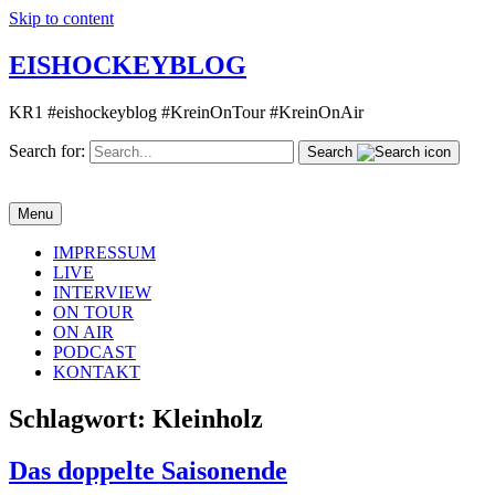
Skip to content
EISHOCKEYBLOG
KR1 #eishockeyblog #KreinOnTour #KreinOnAir
Search for:
Search
Menu
IMPRESSUM
LIVE
INTERVIEW
ON TOUR
ON AIR
PODCAST
KONTAKT
Schlagwort:
Kleinholz
Das doppelte Saisonende