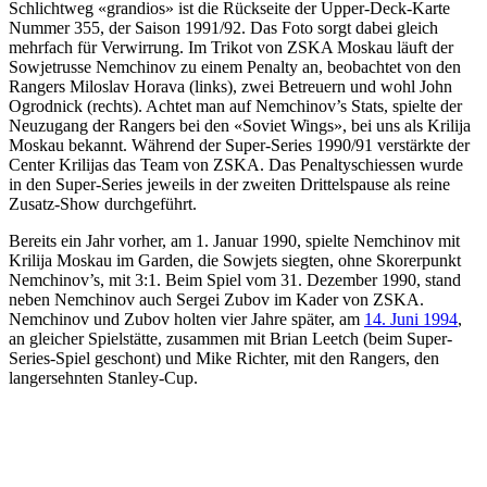
Schlichtweg «grandios» ist die Rückseite der Upper-Deck-Karte
Nummer 355, der Saison 1991/92. Das Foto sorgt dabei gleich
mehrfach für Verwirrung. Im Trikot von ZSKA Moskau läuft der
Sowjetrusse Nemchinov zu einem Penalty an, beobachtet von den
Rangers Miloslav Horava (links), zwei Betreuern und wohl John
Ogrodnick (rechts). Achtet man auf Nemchinov’s Stats, spielte der
Neuzugang der Rangers bei den «Soviet Wings», bei uns als Krilija
Moskau bekannt. Während der Super-Series 1990/91 verstärkte der
Center Krilijas das Team von ZSKA. Das Penaltyschiessen wurde
in den Super-Series jeweils in der zweiten Drittelspause als reine
Zusatz-Show durchgeführt.
Bereits ein Jahr vorher, am 1. Januar 1990, spielte Nemchinov mit
Krilija Moskau im Garden, die Sowjets siegten, ohne Skorerpunkt
Nemchinov’s, mit 3:1. Beim Spiel vom 31. Dezember 1990, stand
neben Nemchinov auch Sergei Zubov im Kader von ZSKA.
Nemchinov und Zubov holten vier Jahre später, am
14. Juni 1994
,
an gleicher Spielstätte, zusammen mit Brian Leetch (beim Super-
Series-Spiel geschont) und Mike Richter, mit den Rangers, den
langersehnten Stanley-Cup.