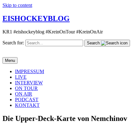
Skip to content
EISHOCKEYBLOG
KR1 #eishockeyblog #KreinOnTour #KreinOnAir
Search for:
Search
Menu
IMPRESSUM
LIVE
INTERVIEW
ON TOUR
ON AIR
PODCAST
KONTAKT
Die Upper-Deck-Karte von Nemchinov