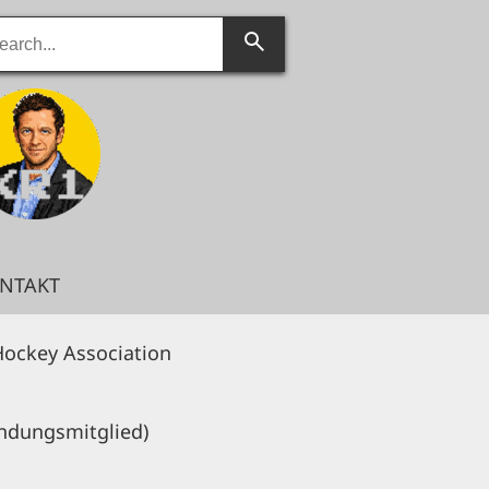
rch
Search
NTAKT
 Hockey Association
ndungsmitglied)