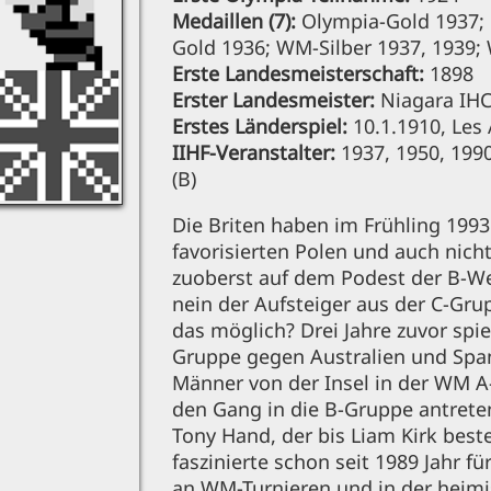
Medaillen (7):
Olympia-Gold 1937;
Gold 1936; WM-Silber 1937, 1939;
Erste Landesmeisterschaft:
1898
Erster Landesmeister:
Niagara IH
Erstes Länderspiel:
10.1.1910, Les 
IIHF-Veranstalter:
1937, 1950, 1990
(B)
Die Briten haben im Frühling 1993 
favorisierten Polen und auch nich
zuoberst auf dem Podest der B-We
nein der Aufsteiger aus der C-Gru
das möglich? Drei Jahre zuvor spie
Gruppe gegen Australien und Span
Männer von der Insel in der WM A
den Gang in die B-Gruppe antrete
Tony Hand, der bis Liam Kirk beste 
faszinierte schon seit 1989 Jahr f
an WM-Turnieren und in der heim