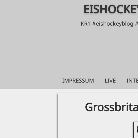
Skip
EISHOCKE
to
content
KR1 #eishockeyblog 
IMPRESSUM
LIVE
INT
Grossbrit