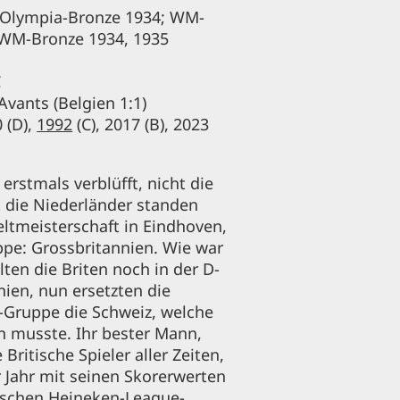
 Olympia-Bronze 1934; WM-
 WM-Bronze 1934, 1935
C
Avants (Belgien 1:1)
 (D),
1992
(C), 2017 (B), 2023
erstmals verblüfft, nicht die
t die Niederländer standen
ltmeisterschaft in Eindhoven,
ppe: Grossbritannien. Wie war
lten die Briten noch in der D-
ien, nun ersetzten die
-Gruppe die Schweiz, welche
n musste. Ihr bester Mann,
Britische Spieler aller Zeiten,
ür Jahr mit seinen Skorerwerten
ischen Heineken-League-