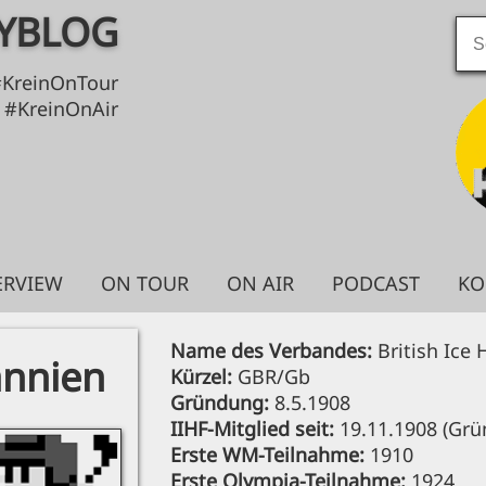
YBLOG
Sea
for:
#KreinOnTour
#KreinOnAir
ERVIEW
ON TOUR
ON AIR
PODCAST
KO
Name des Verbandes:
British Ice
annien
Kürzel:
GBR/Gb
Gründung:
8.5.1908
IIHF-Mitglied seit:
19.11.1908 (Grü
Erste WM-Teilnahme:
1910
Erste Olympia-Teilnahme:
1924