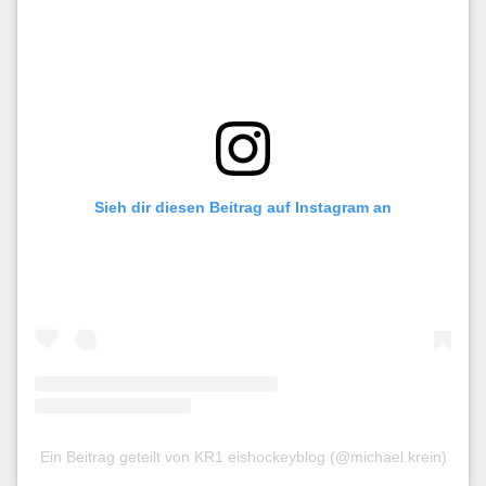
Sieh dir diesen Beitrag auf Instagram an
Ein Beitrag geteilt von KR1 eishockeyblog (@michael.krein)