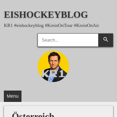
Skip
to
EISHOCKEYBLOG
content
KR1 #eishockeyblog #KreinOnTour #KreinOnAir
Search
Searc
for:
Menu
Österreich