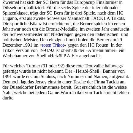
Zweimal hat sich der SC Bern für das Europacup-Finalturnier in
Düsseldorf qualifiziert. Für die sechs Spiele der internationalen
Spitzenklasse, trägt der SC Bern für je drei Spiele, nach dem HC
Lugano, erst als zweite Schweizer Mannschaft TACKLA Trikots.
Die sportliche Bilanz ist ernüchternd, die Berner spielen im ersten
Jahr zwar noch um die Bronze-Medaille, im zweiten Jahr enttäuscht
der Schweizermeister mit Niederlagen gegen den italienischen- und
polnischen Meister. Den einzigen Punkt holen die Berner am 29.
Dezember 1991 im «
roten Trikot
» gegen den HC Rouen. In der
Trikot-Version von 1991/92 ist oberhalb der «Ärmelnummer» ein
Werbebanner von Shell «Heizöl P.A.E.» angebracht.
Für welches Turnier (91 oder 92) diese rote Trouvaille halbwegs
gefertigt wurde ist nicht bekannt. Der «Heizöl-Shell» Banner von
1991 wurde erst am Schluss, nach Nummer und Namen, aufgenäht.
Dennoch lag das Jersey einst in einer Tasche der Firma Tackla an
der Düsseldorfer Brehmstrasse bereit. Gut ersichtlich ist die weisse
Naht, welche bei jedem Game-Worn-Trikot von Tackla nicht fehlen
durfte.