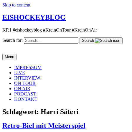
Skip to content
EISHOCKEYBLOG
KR1 #eishockeyblog #KreinOnTour #KreinOnAir
Search for:
Search
Menu
IMPRESSUM
LIVE
INTERVIEW
ON TOUR
ON AIR
PODCAST
KONTAKT
Schlagwort:
Harri Säteri
Retro-Biel mit Meisterspiel