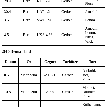
28.4.
Bern
RUS 2:4
Gerber
Plüss
30.4.
Bern
LAT 1:2*
Gerber
Ambühl
3.5.
Bern
SWE 1:4
Gerber
Lemm
Ambühl,
Lemm,
4.5.
Bern
USA 4:3*
Gerber
Plüss,
Wick
2010 Deutschland
Datum
Ort
Gegner
Torhüter
Tore
Ambühl,
8.5.
Mannheim
LAT 3:1
Gerber
Josi,
Plüss
Monnet,
10.5.
Mannheim
ITA 3:0
Gerber
Brunner,
Plüss
Rüthemann,