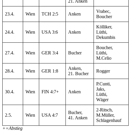
21. Anken
Vrabec,
23.4.
Wien
TCH 2:5
Anken
Boucher
Kölliker,
24.4.
Wien
USA 3:6
Anken
Lüthi,
Dekumbis
Boucher,
27.4.
Wien
GER 3:4
Bucher
Lüthi,
M.Celio
Anken,
28.4.
Wien
GER 1:8
Rogger
21. Bucher
P.Cunti,
Jaks,
30.4.
Wien
FIN 4:7+
Anken
Lüthi,
Wäger
2-Ritsch,
Bucher,
2.5.
Wien
USA 4:7
M.Müller,
41. Anken
Schlagenhauf
+=Abstieg