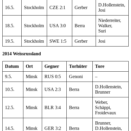
D.Hollenstein,
16.5.
Stockholm
CZE 2:1
Gerber
Josi
Niederreiter,
18.5.
Stockholm
USA 3:0
Berra
Walker,
Suri
19.5.
Stockholm
SWE 1:5
Gerber
Josi
2014 Weissrussland
Datum
Ort
Gegner
Torhüter
Tore
9.5.
Minsk
RUS 0:5
Genoni
–
D.Hollenstein,
10.5.
Minsk
USA 2:3
Berra
Brunner
Weber,
12.5.
Minsk
BLR 3:4
Berra
Schäppi,
Froidevaux
Brunner,
14.5.
Minsk
GER 3:2
Berra
D.Hollenstein,