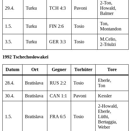
2-Ton,
29.4.
Turku
TCH 4:3
Pavoni
Howald,
Balmer
Ton,
1.5.
Turku
FIN 2:6
Tosio
Montandon
M.Celio,
3.5.
Turku
GER 3:3
Tosio
2-Triulzi
1992 Tschechoslowakei
Datum
Ort
Gegner
Torhüter
Tore
Eberle,
28.4.
Bratislava
RUS
2:2
Tosio
Ton
30.4.
Bratislava
CAN 1:1
Pavoni
Kessler
2-Howald,
Eberle,
1.5.
Bratislava
FRA 6:5
Tosio
Lüthi,
Bertaggia,
Weber