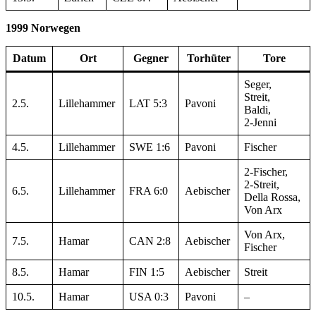
1999 Norwegen
Datum
Ort
Gegner
Torhüter
Tore
Seger,
Streit,
2.5.
Lillehammer
LAT 5:3
Pavoni
Baldi,
2-Jenni
4.5.
Lillehammer
SWE 1:6
Pavoni
Fischer
2-Fischer,
2-Streit,
6.5.
Lillehammer
FRA 6:0
Aebischer
Della Rossa,
Von Arx
Von Arx,
7.5.
Hamar
CAN 2:8
Aebischer
Fischer
8.5.
Hamar
FIN 1:5
Aebischer
Streit
10.5.
Hamar
USA 0:3
Pavoni
–