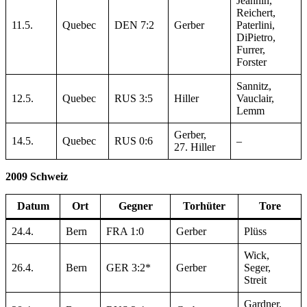
Jeannin,
Reichert,
11.5.
Quebec
DEN 7:2
Gerber
Paterlini,
DiPietro,
Furrer,
Forster
Sannitz,
12.5.
Quebec
RUS 3:5
Hiller
Vauclair,
Lemm
Gerber,
14.5.
Quebec
RUS 0:6
–
27. Hiller
2009 Schweiz
Datum
Ort
Gegner
Torhüter
Tore
24.4.
Bern
FRA 1:0
Gerber
Plüss
Wick,
26.4.
Bern
GER 3:2*
Gerber
Seger,
Streit
Gardner,