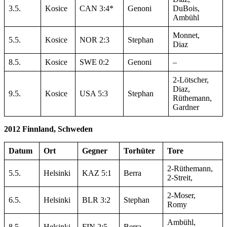
3.5.
Kosice
CAN 3:4*
Genoni
DuBois,
Ambühl
Monnet,
5.5.
Kosice
NOR 2:3
Stephan
Diaz
8.5.
Kosice
SWE 0:2
Genoni
–
2-Lötscher,
Diaz,
9.5.
Kosice
USA 5:3
Stephan
Rüthemann,
Gardner
2012 Finnland, Schweden
Datum
Ort
Gegner
Torhüter
Tore
2-Rüthemann,
5.5.
Helsinki
KAZ 5:1
Berra
2-Streit,
2-Moser,
6.5.
Helsinki
BLR 3:2
Stephan
Romy
Ambühl,
8.5.
Helsinki
FIN 2:5
Berra