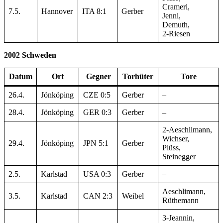
Crameri,
7.5.
Hannover
ITA 8:1
Gerber
Jenni,
Demuth,
2-Riesen
2002 Schweden
Datum
Ort
Gegner
Torhüter
Tore
26.4.
Jönköping
CZE 0:5
Gerber
–
28.4.
Jönköping
GER 0:3
Gerber
–
2-Aeschlimann,
Wichser,
29.4.
Jönköping
JPN 5:1
Gerber
Plüss,
Steinegger
2.5.
Karlstad
USA 0:3
Gerber
–
Aeschlimann,
3.5.
Karlstad
CAN 2:3
Weibel
Rüthemann
3-Jeannin,