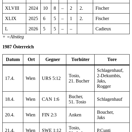
XLVIII
2024
10
8
–
2
2.
Fischer
XLIX
2025
6
5
–
1
2.
Fischer
L
2026
5
5
–
–
Cadieux
+ =Abstieg
1987 Österreich
Datum
Ort
Gegner
Torhüter
Tore
Schlagenhauf,
Tosio,
2-Dekumbis,
17.4.
Wien
URS 5:12
21. Bucher
Jaks,
Rogger
Bucher,
18.4.
Wien
CAN 1:6
Schlagenhauf
51. Tosio
Boucher,
20.4.
Wien
FIN 2:3
Anken
Jaks
Tosio,
21.4.
Wien
SWE 1:12
P.Cunti