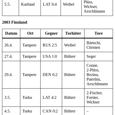
Plüss,
5.5.
Karlstad
LAT 6:4
Weibel
Wichser,
Aeschlimann
2003 Finnland
Datum
Ort
Gegner
Torhüter
Tore
Bärtschi,
26.4.
Tampere
RUS 2:5
Weibel
Christen
27.4.
Tampere
USA 1:0
Bührer
Seger
Conne,
2-Plüss,
29.4.
Tampere
DEN 6:2
Bührer
Bezina,
Paterlini,
Aeschlimann
2-Fischer,
3.5.
Turku
LAT 4:2
Bührer
Forster,
Wichser
4.5.
Turku
CAN 0:2
Bührer
–