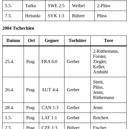
5.5.
Turku
SWE 2:5
Weibel
2-Plüss
7.5.
Helsinki
SVK 1:3
Bührer
Plüss
2004 Tschechien
Datum
Ort
Gegner
Torhüter
Tore
2-Rüthemann,
Forster,
25.4.
Prag
FRA 6:0
Gerber
Ziegler,
Keller,
Ambühl
Streit,
Plüss,
26.4.
Prag
AUT 4:4
Gerber
Jenni,
Rüthemann
28.4.
Prag
CAN 1:3
Gerber
Jenni
1.5.
Prag
LAT 1:1
Gerber
Reichert
2.5.
Prag
CZE 1:3
Bührer
Fischer