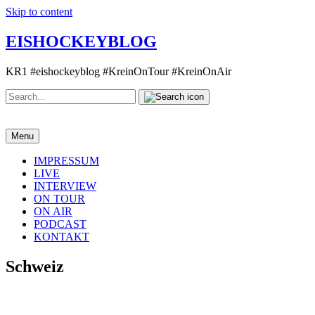
Skip to content
EISHOCKEYBLOG
KR1 #eishockeyblog #KreinOnTour #KreinOnAir
Search
Search
for:
Menu
IMPRESSUM
LIVE
INTERVIEW
ON TOUR
ON AIR
PODCAST
KONTAKT
Schweiz