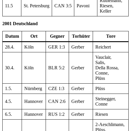
Rüthemann,
11.5
St. Petersburg
CAN 3:5
Pavoni
Riesen,
Keller
2001 Deutschland
Datum
Ort
Gegner
Torhüter
Tore
28.4.
Köln
GER 1:3
Gerber
Reichert
Vauclair,
Salis,
30.4.
Köln
BLR 5:2
Gerber
Della Rossa,
Conne,
Plüss
1.5.
Nürnberg
CZE 1:3
Gerber
Plüss
Steinegger,
4.5.
Hannover
CAN 2:6
Gerber
Conne
6.5.
Hannover
RUS 1:2
Gerber
Riesen
2-Aeschlimann,
Plüss,