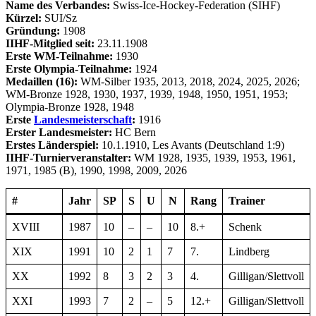
Name des Verbandes:
Swiss-Ice-Hockey-Federation (SIHF)
Kürzel:
SUI/Sz
Gründung:
1908
IIHF-Mitglied seit:
23.11.1908
Erste WM-Teilnahme:
1930
Erste Olympia-Teilnahme:
1924
Medaillen (16):
WM-Silber 1935, 2013, 2018, 2024, 2025, 2026;
WM-Bronze 1928, 1930, 1937, 1939, 1948, 1950, 1951, 1953;
Olympia-Bronze 1928, 1948
Erste
Landesmeisterschaft
:
1916
Erster Landesmeister:
HC Bern
Erstes Länderspiel:
10.1.1910, Les Avants (Deutschland 1:9)
IIHF-Turnierveranstalter:
WM 1928, 1935, 1939, 1953, 1961,
1971, 1985 (B), 1990, 1998, 2009, 2026
#
Jahr
SP
S
U
N
Rang
Trainer
XVIII
1987
10
–
–
10
8.+
Schenk
XIX
1991
10
2
1
7
7.
Lindberg
XX
1992
8
3
2
3
4.
Gilligan/Slettvoll
XXI
1993
7
2
–
5
12.+
Gilligan/Slettvoll