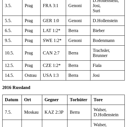
D.Hollenstein,
3.5.
Prag
FRA 3:1
Genoni
Josi,
Suri
5.5.
Prag
GER 1:0
Genoni
D.Hollenstein
6.5.
Prag
LAT 1:2*
Berra
Bieber
9.5.
Prag
SWE 1:2*
Genoni
Bodenmann
Trachsler,
10.5.
Prag
CAN 2:7
Berra
Brunner
12.5.
Prag
CZE 1:2*
Berra
Fiala
14.5.
Ostrau
USA 1:3
Berra
Josi
2016 Russland
Datum
Ort
Gegner
Torhüter
Tore
Walser,
7.5.
Moskau
KAZ 2:3P
Berra
D.Hollenstein
Walser,