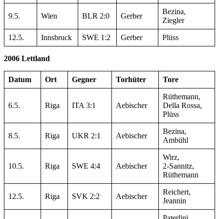
Bezina,
9.5.
Wien
BLR 2:0
Gerber
Ziegler
12.5.
Innsbruck
SWE 1:2
Gerber
Plüss
2006 Lettland
Datum
Ort
Gegner
Torhüter
Tore
Rüthemann,
6.5.
Riga
ITA 3:1
Aebischer
Della Rossa,
Plüss
Bezina,
8.5.
Riga
UKR 2:1
Aebischer
Ambühl
Wirz,
10.5.
Riga
SWE 4:4
Aebischer
2-Sannitz,
Rüthemann
Reichert,
12.5.
Riga
SVK 2:2
Aebischer
Jeannin
Paterlini,