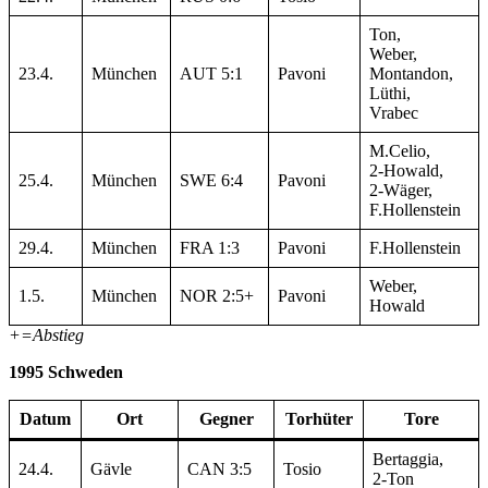
Ton,
Weber,
23.4.
München
AUT 5:1
Pavoni
Montandon,
Lüthi,
Vrabec
M.Celio,
2-Howald,
25.4.
München
SWE 6:4
Pavoni
2-Wäger,
F.Hollenstein
29.4.
München
FRA 1:3
Pavoni
F.Hollenstein
Weber,
1.5.
München
NOR 2:5+
Pavoni
Howald
+=Abstieg
1995 Schweden
Datum
Ort
Gegner
Torhüter
Tore
Bertaggia,
24.4.
Gävle
CAN 3:5
Tosio
2-Ton