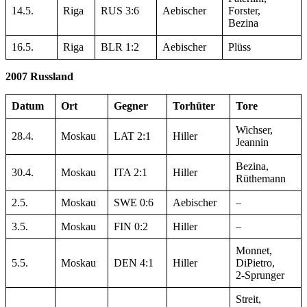
14.5.
Riga
RUS 3:6
Aebischer
Forster,
Bezina
16.5.
Riga
BLR 1:2
Aebischer
Plüss
2007 Russland
Datum
Ort
Gegner
Torhüter
Tore
Wichser,
28.4.
Moskau
LAT 2:1
Hiller
Jeannin
Bezina,
30.4.
Moskau
ITA 2:1
Hiller
Rüthemann
2.5.
Moskau
SWE 0:6
Aebischer
–
3.5.
Moskau
FIN 0:2
Hiller
–
Monnet,
5.5.
Moskau
DEN 4:1
Hiller
DiPietro,
2-Sprunger
Streit,