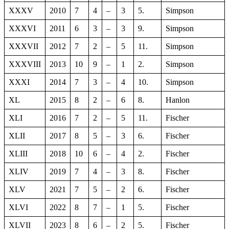
XXXV
2010
7
4
–
3
5.
Simpson
XXXVI
2011
6
3
–
3
9.
Simpson
XXXVII
2012
7
2
–
5
11.
Simpson
XXXVIII
2013
10
9
–
1
2.
Simpson
XXXI
2014
7
3
–
4
10.
Simpson
XL
2015
8
2
–
6
8.
Hanlon
XLI
2016
7
2
–
5
11.
Fischer
XLII
2017
8
5
–
3
6.
Fischer
XLIII
2018
10
6
–
4
2.
Fischer
XLIV
2019
7
4
–
3
8.
Fischer
XLV
2021
7
5
–
2
6.
Fischer
XLVI
2022
8
7
–
1
5.
Fischer
XLVII
2023
8
6
–
2
5.
Fischer