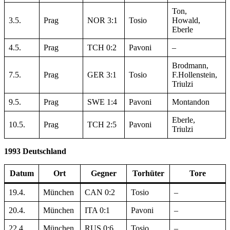
Ton,
3.5.
Prag
NOR 3:1
Tosio
Howald,
Eberle
4.5.
Prag
TCH 0:2
Pavoni
–
Brodmann,
7.5.
Prag
GER 3:1
Tosio
F.Hollenstein,
Triulzi
9.5.
Prag
SWE 1:4
Pavoni
Montandon
Eberle,
10.5.
Prag
TCH 2:5
Pavoni
Triulzi
1993 Deutschland
Datum
Ort
Gegner
Torhüter
Tore
19.4.
München
CAN 0:2
Tosio
–
20.4.
München
ITA 0:1
Pavoni
–
22.4.
München
RUS 0:6
Tosio
–