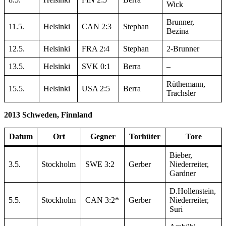
Wick
Brunner,
11.5.
Helsinki
CAN 2:3
Stephan
Bezina
12.5.
Helsinki
FRA 2:4
Stephan
2-Brunner
13.5.
Helsinki
SVK 0:1
Berra
–
Rüthemann,
15.5.
Helsinki
USA 2:5
Berra
Trachsler
2013 Schweden, Finnland
Datum
Ort
Gegner
Torhüter
Tore
Bieber,
3.5.
Stockholm
SWE 3:2
Gerber
Niederreiter,
Gardner
D.Hollenstein,
5.5.
Stockholm
CAN 3:2*
Gerber
Niederreiter,
Suri