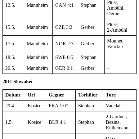
Plüss,
12.5.
Mannheim
CAN 4:1
Stephan
Ambühl,
Deruns
Plüss,
15.5.
Mannheim
CZE 3:2
Gerber
2-Ambühl
Monnet,
17.5.
Mannheim
NOR 2:3
Gerber
Vauclair
18.5.
Mannheim
SWE 0:5
Stephan
–
20.5.
Mannheim
GER 0:1
Gerber
–
2011 Slowakei
Datum
Ort
Gegner
Torhüter
Tore
29.4.
Kosice
FRA 1:0*
Stephan
Vauclair
2-Gardner,
1.5.
Kosice
BLR 4:1
Stephan
Bezina,
Rüthemann
Diaz,