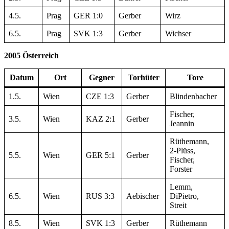
4.5.
Prag
GER 1:0
Gerber
Wirz
6.5.
Prag
SVK 1:3
Gerber
Wichser
2005 Österreich
Datum
Ort
Gegner
Torhüter
Tore
1.5.
Wien
CZE 1:3
Gerber
Blindenbacher
Fischer,
3.5.
Wien
KAZ 2:1
Gerber
Jeannin
Rüthemann,
2-Plüss,
5.5.
Wien
GER 5:1
Gerber
Fischer,
Forster
Lemm,
6.5.
Wien
RUS 3:3
Aebischer
DiPietro,
Streit
8.5.
Wien
SVK 1:3
Gerber
Rüthemann