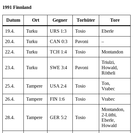
1991 Finnland
Datum
Ort
Gegner
Torhüter
Tore
19.4.
Turku
URS 1:3
Tosio
Eberle
20.4.
Turku
CAN 0:3
Pavoni
–
22.4.
Turku
TCH 1:4
Tosio
Montandon
Triulzi,
23.4.
Turku
SWE 3:4
Pavoni
Howald,
Rötheli
Ton,
25.4.
Tampere
USA 2:4
Tosio
Vrabec
26.4.
Tampere
FIN 1:6
Tosio
Vrabec
Montandon,
2-Lüthi,
28.4.
Tampere
GER 5:2
Tosio
Eberle,
Howald