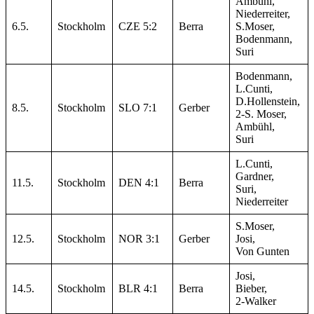
Ambühl,
Niederreiter,
6.5.
Stockholm
CZE 5:2
Berra
S.Moser,
Bodenmann,
Suri
Bodenmann,
L.Cunti,
D.Hollenstein,
8.5.
Stockholm
SLO 7:1
Gerber
2-S. Moser,
Ambühl,
Suri
L.Cunti,
Gardner,
11.5.
Stockholm
DEN 4:1
Berra
Suri,
Niederreiter
S.Moser,
12.5.
Stockholm
NOR 3:1
Gerber
Josi,
Von Gunten
Josi,
14.5.
Stockholm
BLR 4:1
Berra
Bieber,
2-Walker