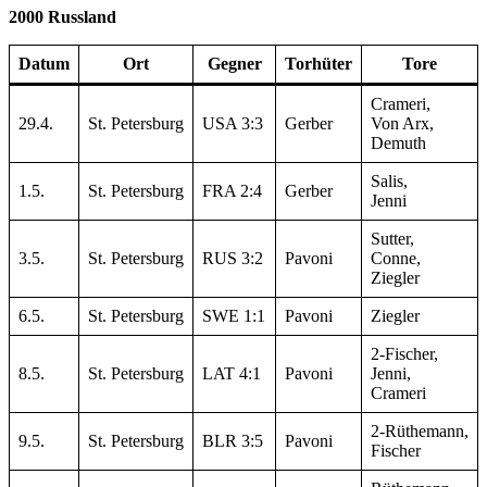
2000 Russland
Datum
Ort
Gegner
Torhüter
Tore
Crameri,
29.4.
St. Petersburg
USA 3:3
Gerber
Von Arx,
Demuth
Salis,
1.5.
St. Petersburg
FRA 2:4
Gerber
Jenni
Sutter,
3.5.
St. Petersburg
RUS 3:2
Pavoni
Conne,
Ziegler
6.5.
St. Petersburg
SWE 1:1
Pavoni
Ziegler
2-Fischer,
8.5.
St. Petersburg
LAT 4:1
Pavoni
Jenni,
Crameri
2-Rüthemann,
9.5.
St. Petersburg
BLR 3:5
Pavoni
Fischer