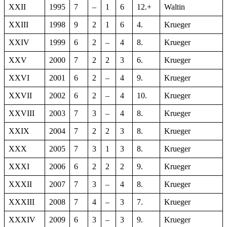
XXII
1995
7
–
1
6
12.+
Waltin
XXIII
1998
9
2
1
6
4.
Krueger
XXIV
1999
6
2
–
4
8.
Krueger
XXV
2000
7
2
2
3
6.
Krueger
XXVI
2001
6
2
–
4
9.
Krueger
XXVII
2002
6
2
–
4
10.
Krueger
XXVIII
2003
7
3
–
4
8.
Krueger
XXIX
2004
7
2
2
3
8.
Krueger
XXX
2005
7
3
1
3
8.
Krueger
XXXI
2006
6
2
2
2
9.
Krueger
XXXII
2007
7
3
–
4
8.
Krueger
XXXIII
2008
7
4
–
3
7.
Krueger
XXXIV
2009
6
3
–
3
9.
Krueger