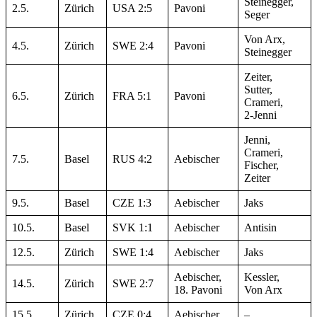
Steinegger,
2.5.
Zürich
USA 2:5
Pavoni
Seger
Von Arx,
4.5.
Zürich
SWE 2:4
Pavoni
Steinegger
Zeiter,
Sutter,
6.5.
Zürich
FRA 5:1
Pavoni
Crameri,
2-Jenni
Jenni,
Crameri,
7.5.
Basel
RUS 4:2
Aebischer
Fischer,
Zeiter
9.5.
Basel
CZE 1:3
Aebischer
Jaks
10.5.
Basel
SVK 1:1
Aebischer
Antisin
12.5.
Zürich
SWE 1:4
Aebischer
Jaks
Aebischer,
Kessler,
14.5.
Zürich
SWE 2:7
18. Pavoni
Von Arx
15.5.
Zürich
CZE 0:4
Aebischer
–