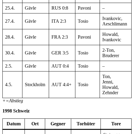
25.4.
Gävle
RUS 0:8
Pavoni
–
Ivankovic,
27.4.
Gävle
ITA 2:3
Tosio
Aeschlimann
Howald,
28.4.
Gävle
FRA 2:3
Pavoni
Ivankovic
2-Ton,
30.4.
Gävle
GER 3:5
Tosio
Bruderer
2.5.
Gävle
AUT 0:4
Tosio
–
Ton,
Jenni,
4.5.
Stockholm
AUT 4:4+
Tosio
Howald,
Zehnder
+=Abstieg
1998 Schweiz
Datum
Ort
Gegner
Torhüter
Tore