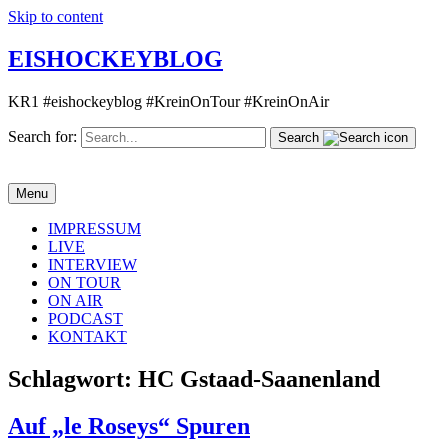
Skip to content
EISHOCKEYBLOG
KR1 #eishockeyblog #KreinOnTour #KreinOnAir
Search for:
Search
Menu
IMPRESSUM
LIVE
INTERVIEW
ON TOUR
ON AIR
PODCAST
KONTAKT
Schlagwort:
HC Gstaad-Saanenland
Auf „le Roseys“ Spuren