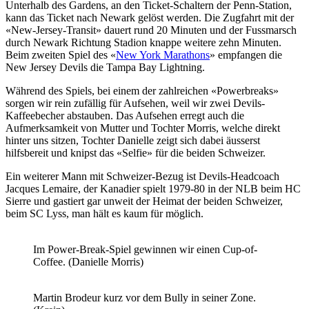
Unterhalb des Gardens, an den Ticket-Schaltern der Penn-Station,
kann das Ticket nach Newark gelöst werden. Die Zugfahrt mit der
«New-Jersey-Transit» dauert rund 20 Minuten und der Fussmarsch
durch Newark Richtung Stadion knappe weitere zehn Minuten.
Beim zweiten Spiel des «
New York Marathons
» empfangen die
New Jersey Devils die Tampa Bay Lightning.
Während des Spiels, bei einem der zahlreichen «Powerbreaks»
sorgen wir rein zufällig für Aufsehen, weil wir zwei Devils-
Kaffeebecher abstauben. Das Aufsehen erregt auch die
Aufmerksamkeit von Mutter und Tochter Morris, welche direkt
hinter uns sitzen, Tochter Danielle zeigt sich dabei äusserst
hilfsbereit und knipst das «Selfie» für die beiden Schweizer.
Ein weiterer Mann mit Schweizer-Bezug ist Devils-Headcoach
Jacques Lemaire, der Kanadier spielt 1979-80 in der NLB beim HC
Sierre und gastiert gar unweit der Heimat der beiden Schweizer,
beim SC Lyss, man hält es kaum für möglich.
Im Power-Break-Spiel gewinnen wir einen Cup-of-
Coffee. (Danielle Morris)
Martin Brodeur kurz vor dem Bully in seiner Zone.