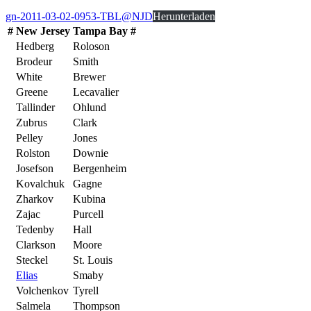
gn-2011-03-02-0953-TBL@NJD
Herunterladen
#
New Jersey
Tampa Bay
#
Hedberg
Roloson
Brodeur
Smith
White
Brewer
Greene
Lecavalier
Tallinder
Ohlund
Zubrus
Clark
Pelley
Jones
Rolston
Downie
Josefson
Bergenheim
Kovalchuk
Gagne
Zharkov
Kubina
Zajac
Purcell
Tedenby
Hall
Clarkson
Moore
Steckel
St. Louis
Elias
Smaby
Volchenkov
Tyrell
Salmela
Thompson