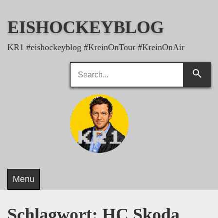
Skip
to
EISHOCKEYBLOG
content
KR1 #eishockeyblog #KreinOnTour #KreinOnAir
Search
Searc
for:
Menu
Schlagwort:
HC Skoda