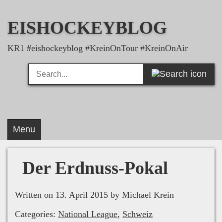
Skip
to
EISHOCKEYBLOG
content
KR1 #eishockeyblog #KreinOnTour #KreinOnAir
Search
Search
for:
Menu
Der Erdnuss-Pokal
Written on 13. April 2015 by Michael Krein
Categories:
National League
,
Schweiz