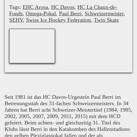
Tags:
EHC Arosa
,
HC Davos
,
HC La Chaux-de-
Fonds
,
Omega-Pokal
,
Paul Berri
,
Schweizermeister
,
SEHV
,
Swiss Ice Hockey Federation
,
Twin Skate
Seit 1981 ist das HC Davos-Urgestein Paul Berri im
Betreuungsstab des 31-fachen Schweizermeisters. In 34
Jahren hat Berri acht Schweizer-Meistertitel (1984, 1985,
2002, 2005, 2007, 2009, 2011, 2015) mit dem HCD
gefeiert. Beim achten- und gleichzeitig 31. Titel des
Klubs lässt Berri in den Katakomben des Hallenstadions
den gelben Plexiglaspokal fallen und der als