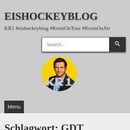
Skip
to
EISHOCKEYBLOG
content
KR1 #eishockeyblog #KreinOnTour #KreinOnAir
Search
Searc
for:
Menu
Schlagwort:
GDT