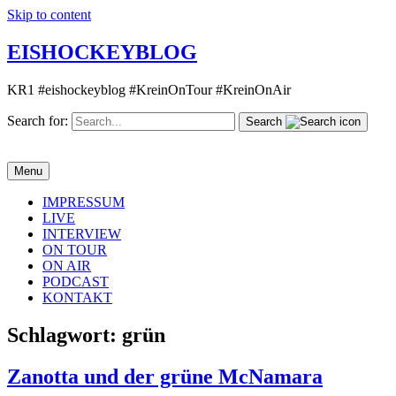
Skip to content
EISHOCKEYBLOG
KR1 #eishockeyblog #KreinOnTour #KreinOnAir
Search for:
Search
Menu
IMPRESSUM
LIVE
INTERVIEW
ON TOUR
ON AIR
PODCAST
KONTAKT
Schlagwort:
grün
Zanotta und der grüne McNamara