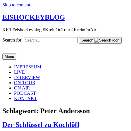
Skip to content
EISHOCKEYBLOG
KR1 #eishockeyblog #KreinOnTour #KreinOnAir
Search for:
Search
Menu
IMPRESSUM
LIVE
INTERVIEW
ON TOUR
ON AIR
PODCAST
KONTAKT
Schlagwort:
Peter Andersson
Der Schlüssel zu Kochlöfl