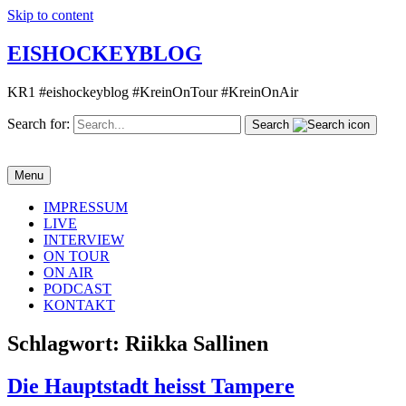
Skip to content
EISHOCKEYBLOG
KR1 #eishockeyblog #KreinOnTour #KreinOnAir
Search for:
Search
Menu
IMPRESSUM
LIVE
INTERVIEW
ON TOUR
ON AIR
PODCAST
KONTAKT
Schlagwort:
Riikka Sallinen
Die Hauptstadt heisst Tampere