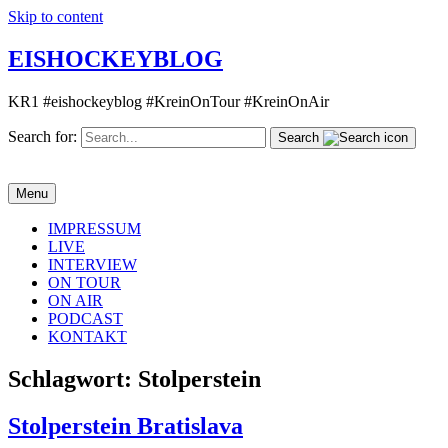
Skip to content
EISHOCKEYBLOG
KR1 #eishockeyblog #KreinOnTour #KreinOnAir
Search for:
Search
Menu
IMPRESSUM
LIVE
INTERVIEW
ON TOUR
ON AIR
PODCAST
KONTAKT
Schlagwort:
Stolperstein
Stolperstein Bratislava