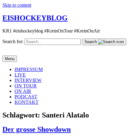
Skip to content
EISHOCKEYBLOG
KR1 #eishockeyblog #KreinOnTour #KreinOnAir
Search for:
Search
Menu
IMPRESSUM
LIVE
INTERVIEW
ON TOUR
ON AIR
PODCAST
KONTAKT
Schlagwort:
Santeri Alatalo
Der grosse Showdown