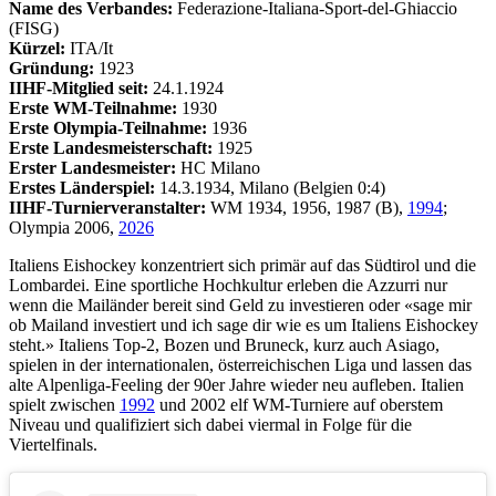
Name des Verbandes:
Federazione-Italiana-Sport-del-Ghiaccio
(FISG)
Kürzel:
ITA/It
Gründung:
1923
IIHF-Mitglied seit:
24.1.1924
Erste WM-Teilnahme:
1930
Erste Olympia-Teilnahme:
1936
Erste Landesmeisterschaft:
1925
Erster Landesmeister:
HC Milano
Erstes Länderspiel:
14.3.1934, Milano (Belgien 0:4)
IIHF-Turnierveranstalter:
WM 1934, 1956, 1987 (B),
1994
;
Olympia 2006,
2026
Italiens Eishockey konzentriert sich primär auf das Südtirol und die
Lombardei. Eine sportliche Hochkultur erleben die Azzurri nur
wenn die Mailänder bereit sind Geld zu investieren oder «sage mir
ob Mailand investiert und ich sage dir wie es um Italiens Eishockey
steht.» Italiens Top-2, Bozen und Bruneck, kurz auch Asiago,
spielen in der internationalen, österreichischen Liga und lassen das
alte Alpenliga-Feeling der 90er Jahre wieder neu aufleben. Italien
spielt zwischen
1992
und 2002 elf WM-Turniere auf oberstem
Niveau und qualifiziert sich dabei viermal in Folge für die
Viertelfinals.