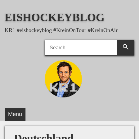
Skip
to
EISHOCKEYBLOG
content
KR1 #eishockeyblog #KreinOnTour #KreinOnAir
Search
Searc
for:
Menu
Deutschland