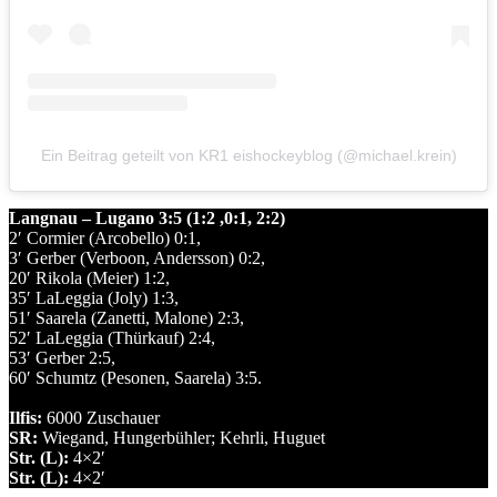
Ein Beitrag geteilt von KR1 eishockeyblog (@michael.krein)
Langnau – Lugano 3:5 (1:2 ,0:1, 2:2)
2′ Cormier (Arcobello) 0:1,
3′ Gerber (Verboon, Andersson) 0:2,
20′ Rikola (Meier) 1:2,
35′ LaLeggia (Joly) 1:3,
51′ Saarela (Zanetti, Malone) 2:3,
52′ LaLeggia (Thürkauf) 2:4,
53′ Gerber 2:5,
60′ Schumtz (Pesonen, Saarela) 3:5.
Ilfis:
6000 Zuschauer
SR:
Wiegand, Hungerbühler; Kehrli, Huguet
Str. (L):
4×2′
Str. (L):
4×2′