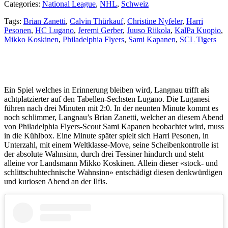
Categories:
National League
,
NHL
,
Schweiz
Tags:
Brian Zanetti
,
Calvin Thürkauf
,
Christine Nyfeler
,
Harri
Pesonen
,
HC Lugano
,
Jeremi Gerber
,
Juuso Riikola
,
KalPa Kuopio
,
Mikko Koskinen
,
Philadelphia Flyers
,
Sami Kapanen
,
SCL Tigers
Ein Spiel welches in Erinnerung bleiben wird, Langnau trifft als
achtplatzierter auf den Tabellen-Sechsten Lugano. Die Luganesi
führen nach drei Minuten mit 2:0. In der neunten Minute kommt es
noch schlimmer, Langnau’s Brian Zanetti, welcher an diesem Abend
von Philadelphia Flyers-Scout Sami Kapanen beobachtet wird, muss
in die Kühlbox. Eine Minute später spielt sich Harri Pesonen, in
Unterzahl, mit einem Weltklasse-Move, seine Scheibenkontrolle ist
der absolute Wahnsinn, durch drei Tessiner hindurch und steht
alleine vor Landsmann Mikko Koskinen. Allein dieser «stock- und
schlittschuhtechnische Wahnsinn» entschädigt diesen denkwürdigen
und kuriosen Abend an der Ilfis.