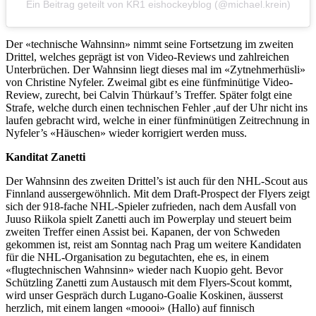
Ein Beitrag geteilt von KR1 eishockeyblog (@michael.krein)
Der «technische Wahnsinn» nimmt seine Fortsetzung im zweiten
Drittel, welches geprägt ist von Video-Reviews und zahlreichen
Unterbrüchen. Der Wahnsinn liegt dieses mal im «Zytnehmerhüsli»
von Christine Nyfeler. Zweimal gibt es eine fünfminütige Video-
Review, zurecht, bei Calvin Thürkauf’s Treffer. Später folgt eine
Strafe, welche durch einen technischen Fehler ,auf der Uhr nicht ins
laufen gebracht wird, welche in einer fünfminütigen Zeitrechnung in
Nyfeler’s «Häuschen» wieder korrigiert werden muss.
Kanditat Zanetti
Der Wahnsinn des zweiten Drittel’s ist auch für den NHL-Scout aus
Finnland aussergewöhnlich. Mit dem Draft-Prospect der Flyers zeigt
sich der 918-fache NHL-Spieler zufrieden, nach dem Ausfall von
Juuso Riikola spielt Zanetti auch im Powerplay und steuert beim
zweiten Treffer einen Assist bei. Kapanen, der von Schweden
gekommen ist, reist am Sonntag nach Prag um weitere Kandidaten
für die NHL-Organisation zu begutachten, ehe es, in einem
«flugtechnischen Wahnsinn» wieder nach Kuopio geht. Bevor
Schützling Zanetti zum Austausch mit dem Flyers-Scout kommt,
wird unser Gespräch durch Lugano-Goalie Koskinen, äusserst
herzlich, mit einem langen «moooi» (Hallo) auf finnisch