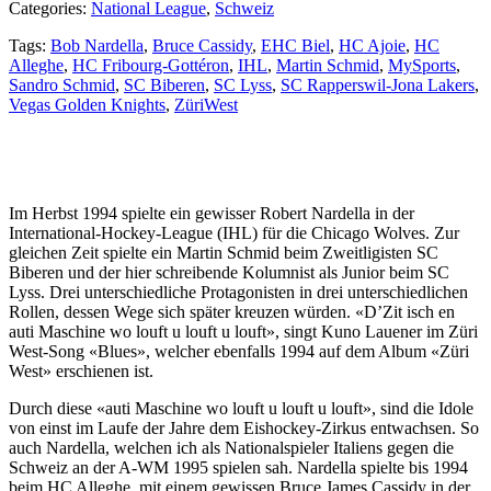
Categories:
National League
,
Schweiz
Tags:
Bob Nardella
,
Bruce Cassidy
,
EHC Biel
,
HC Ajoie
,
HC
Alleghe
,
HC Fribourg-Gottéron
,
IHL
,
Martin Schmid
,
MySports
,
Sandro Schmid
,
SC Biberen
,
SC Lyss
,
SC Rapperswil-Jona Lakers
,
Vegas Golden Knights
,
ZüriWest
Im Herbst 1994 spielte ein gewisser Robert Nardella in der
International-Hockey-League (IHL) für die Chicago Wolves. Zur
gleichen Zeit spielte ein Martin Schmid beim Zweitligisten SC
Biberen und der hier schreibende Kolumnist als Junior beim SC
Lyss. Drei unterschiedliche Protagonisten in drei unterschiedlichen
Rollen, dessen Wege sich später kreuzen würden. «D’Zit isch en
auti Maschine wo louft u louft u louft», singt Kuno Lauener im Züri
West-Song «Blues», welcher ebenfalls 1994 auf dem Album «Züri
West» erschienen ist.
Durch diese «auti Maschine wo louft u louft u louft», sind die Idole
von einst im Laufe der Jahre dem Eishockey-Zirkus entwachsen. So
auch Nardella, welchen ich als Nationalspieler Italiens gegen die
Schweiz an der A-WM 1995 spielen sah. Nardella spielte bis 1994
beim HC Alleghe, mit einem gewissen Bruce James Cassidy in der