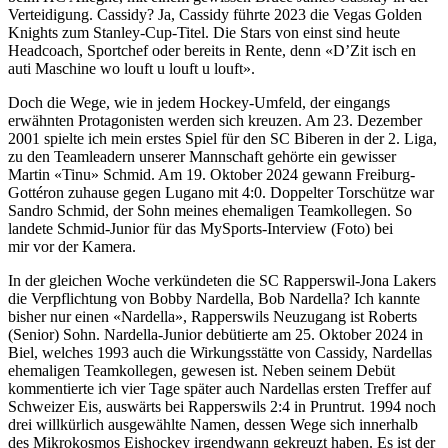
Verteidigung. Cassidy? Ja, Cassidy führte 2023 die Vegas Golden
Knights zum Stanley-Cup-Titel. Die Stars von einst sind heute
Headcoach, Sportchef oder bereits in Rente, denn «D’Zit isch en
auti Maschine wo louft u louft u louft».
Doch die Wege, wie in jedem Hockey-Umfeld, der eingangs
erwähnten Protagonisten werden sich kreuzen. Am 23. Dezember
2001 spielte ich mein erstes Spiel für den SC Biberen in der 2. Liga,
zu den Teamleadern unserer Mannschaft gehörte ein gewisser
Martin «Tinu» Schmid. Am 19. Oktober 2024 gewann Freiburg-
Gottéron zuhause gegen Lugano mit 4:0. Doppelter Torschütze war
Sandro Schmid, der Sohn meines ehemaligen Teamkollegen. So
landete Schmid-Junior für das MySports-Interview (Foto) bei
mir vor der Kamera.
In der gleichen Woche verkündeten die SC Rapperswil-Jona Lakers
die Verpflichtung von Bobby Nardella, Bob Nardella? Ich kannte
bisher nur einen «Nardella», Rapperswils Neuzugang ist Roberts
(Senior) Sohn. Nardella-Junior debütierte am 25. Oktober 2024 in
Biel, welches 1993 auch die Wirkungsstätte von Cassidy, Nardellas
ehemaligen Teamkollegen, gewesen ist. Neben seinem Debüt
kommentierte ich vier Tage später auch Nardellas ersten Treffer auf
Schweizer Eis, auswärts bei Rapperswils 2:4 in Pruntrut. 1994 noch
drei willkürlich ausgewählte Namen, dessen Wege sich innerhalb
des Mikrokosmos Eishockey irgendwann gekreuzt haben. Es ist der