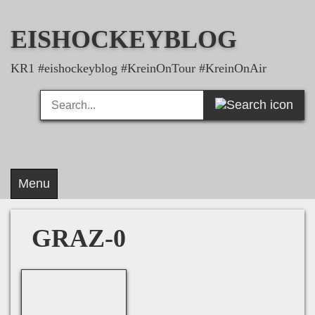
Skip
to
EISHOCKEYBLOG
content
KR1 #eishockeyblog #KreinOnTour #KreinOnAir
Search
Search
for:
Menu
GRAZ-0