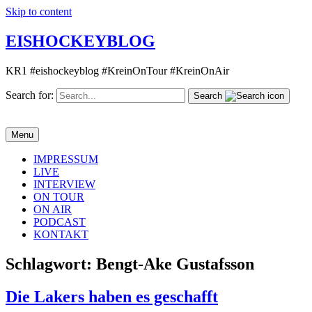
Skip to content
EISHOCKEYBLOG
KR1 #eishockeyblog #KreinOnTour #KreinOnAir
Search for:
Search
Menu
IMPRESSUM
LIVE
INTERVIEW
ON TOUR
ON AIR
PODCAST
KONTAKT
Schlagwort:
Bengt-Ake Gustafsson
Die Lakers haben es geschafft