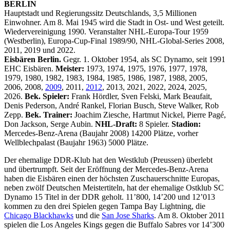
BERLIN
Hauptstadt und Regierungssitz Deutschlands, 3,5 Millionen
Einwohner. Am 8. Mai 1945 wird die Stadt in Ost- und West geteilt.
Wiedervereinigung 1990. Veranstalter NHL-Europa-Tour 1959
(Westberlin), Europa-Cup-Final 1989/90, NHL-Global-Series 2008,
2011, 2019 und 2022.
Eisbären Berlin.
Gegr. 1. Oktober 1954, als SC Dynamo, seit 1991
EHC Eisbären.
Meister:
1973, 1974, 1975, 1976, 1977, 1978,
1979, 1980, 1982, 1983, 1984, 1985, 1986, 1987, 1988, 2005,
2006, 2008,
2009
, 2011,
2012
, 2013, 2021, 2022, 2024, 2025,
2026.
Bek. Spieler:
Frank Hördler, Sven Felski, Mark Beaufait,
Denis Pederson, André Rankel, Florian Busch, Steve Walker, Rob
Zepp.
Bek. Trainer:
Joachim Ziesche, Hartmut Nickel, Pierre Pagé,
Don Jackson, Serge Aubin.
NHL-Draft:
8 Spieler.
Stadion:
Mercedes-Benz-Arena (Baujahr 2008) 14200 Plätze, vorher
Wellblechpalast (Baujahr 1963) 5000 Plätze.
Der ehemalige DDR-Klub hat den Westklub (Preussen) überlebt
und übertrumpft. Seit der Eröffnung der Mercedes-Benz-Arena
haben die Eisbären einen der höchsten Zuschauerschnitte Europas,
neben zwölf Deutschen Meistertiteln, hat der ehemalige Ostklub SC
Dynamo 15 Titel in der DDR geholt. 11’800, 14’200 und 12’013
kommen zu den drei Spielen gegen Tampa Bay Lightning, die
Chicago Blackhawks
und die
San Jose Sharks
. Am 8. Oktober 2011
spielen die Los Angeles Kings gegen die Buffalo Sabres vor 14’300