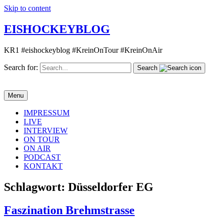
Skip to content
EISHOCKEYBLOG
KR1 #eishockeyblog #KreinOnTour #KreinOnAir
Search for:
Search
Menu
IMPRESSUM
LIVE
INTERVIEW
ON TOUR
ON AIR
PODCAST
KONTAKT
Schlagwort:
Düsseldorfer EG
Faszination Brehmstrasse