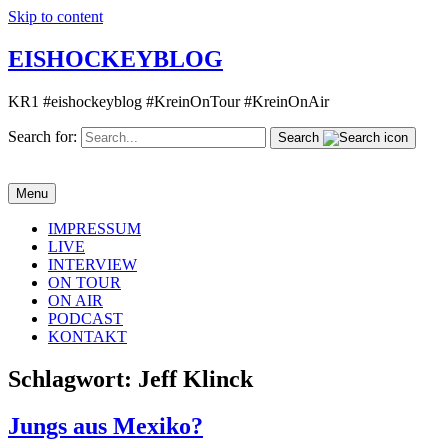
Skip to content
EISHOCKEYBLOG
KR1 #eishockeyblog #KreinOnTour #KreinOnAir
Search for:
Search
Menu
IMPRESSUM
LIVE
INTERVIEW
ON TOUR
ON AIR
PODCAST
KONTAKT
Schlagwort:
Jeff Klinck
Jungs aus Mexiko?