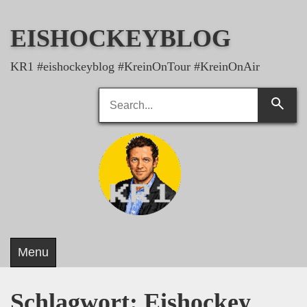
Skip
to
EISHOCKEYBLOG
content
KR1 #eishockeyblog #KreinOnTour #KreinOnAir
Search
Searc
for:
Menu
Schlagwort:
Eishockey