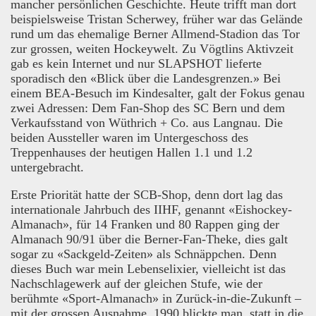
mancher persönlichen Geschichte. Heute trifft man dort
beispielsweise Tristan Scherwey, früher war das Gelände
rund um das ehemalige Berner Allmend-Stadion das Tor
zur grossen, weiten Hockeywelt. Zu Vögtlins Aktivzeit
gab es kein Internet und nur SLAPSHOT lieferte
sporadisch den «Blick über die Landesgrenzen.» Bei
einem BEA-Besuch im Kindesalter, galt der Fokus genau
zwei Adressen: Dem Fan-Shop des SC Bern und dem
Verkaufsstand von Wüthrich + Co. aus Langnau. Die
beiden Aussteller waren im Untergeschoss des
Treppenhauses der heutigen Hallen 1.1 und 1.2
untergebracht.
Erste Priorität hatte der SCB-Shop, denn dort lag das
internationale Jahrbuch des IIHF, genannt «Eishockey-
Almanach», für 14 Franken und 80 Rappen ging der
Almanach 90/91 über die Berner-Fan-Theke, dies galt
sogar zu «Sackgeld-Zeiten» als Schnäppchen. Denn
dieses Buch war mein Lebenselixier, vielleicht ist das
Nachschlagewerk auf der gleichen Stufe, wie der
berühmte «Sport-Almanach» in Zurück-in-die-Zukunft –
mit der grossen Ausnahme, 1990 blickte man, statt in die