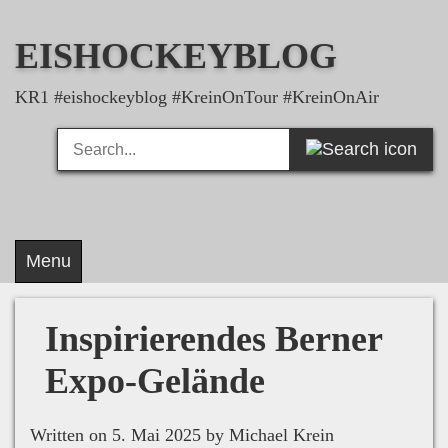
Skip
to
EISHOCKEYBLOG
content
KR1 #eishockeyblog #KreinOnTour #KreinOnAir
Search
Search
for:
Menu
Inspirierendes Berner
Expo-Gelände
Written on 5. Mai 2025 by Michael Krein