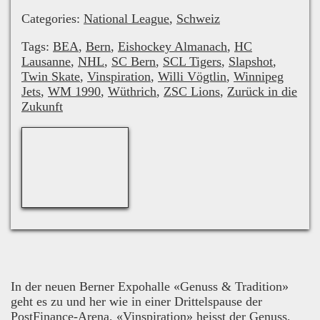
Categories:
National League
,
Schweiz
Tags:
BEA
,
Bern
,
Eishockey Almanach
,
HC
Lausanne
,
NHL
,
SC Bern
,
SCL Tigers
,
Slapshot
,
Twin Skate
,
Vinspiration
,
Willi Vögtlin
,
Winnipeg
Jets
,
WM 1990
,
Wüthrich
,
ZSC Lions
,
Zurück in die
Zukunft
In der neuen Berner Expohalle «Genuss & Tradition»
geht es zu und her wie in einer Drittelspause der
PostFinance-Arena, «Vinspiration» heisst der Genuss,