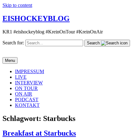
Skip to content
EISHOCKEYBLOG
KR1 #eishockeyblog #KreinOnTour #KreinOnAir
Search for:
Search
Menu
IMPRESSUM
LIVE
INTERVIEW
ON TOUR
ON AIR
PODCAST
KONTAKT
Schlagwort:
Starbucks
Breakfast at Starbucks